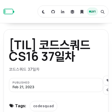
S
S
S
k
k
k
LV
1
S
T
i
i
i
w
o
i
g
p
p
p
t
g
c
l
t
t
t
h
e
o
o
o
t
s
[TIL] 코드스쿼드
o
e
p
c
f
d
a
a
r
r
o
o
CS16 37일차
r
c
i
n
o
k
h
m
p
m
t
t
o
a
코드스쿼드 37일차
d
n
a
e
e
e
e
l
r
n
r
0
PUBLISHED
y
t
Feb 21, 2023
n
a
v
Tags:
codesquad
i