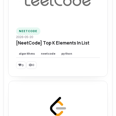
NEETCODE
2026-05-20
[NeetCode] Top K Elements In List
algorithms
neetcode
python
0
0