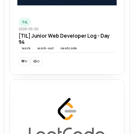
TIL
2026-05-20
[TIL] Junior Web Developer Log - Day
94
work
work-out
neetcode
0
0