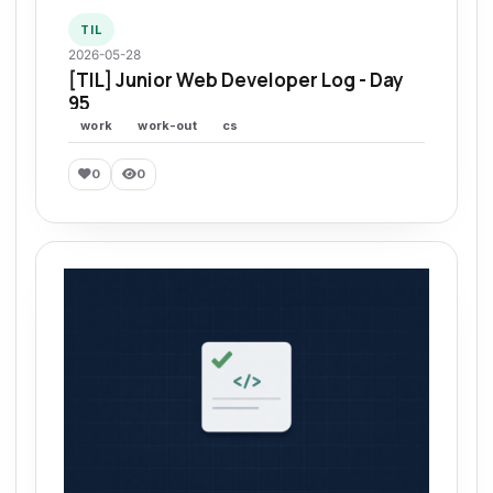
TIL
2026-05-28
[TIL] Junior Web Developer Log - Day
95
work
work-out
cs
0
0