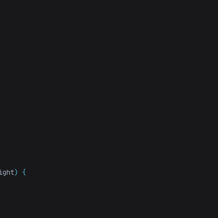
ight
)
{