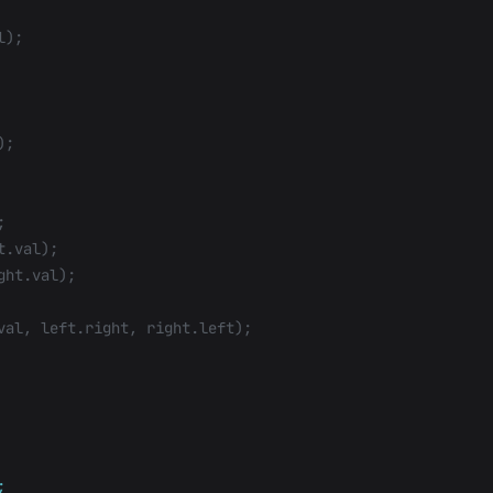
l);
);
;
t.val);
ght.val);
val, left.right, right.left);
;