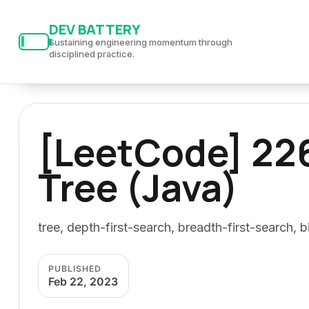
S
S
S
DEV BATTERY
k
k
k
Sustaining engineering momentum through
i
i
i
disciplined practice.
p
p
p
t
t
t
o
o
o
[LeetCode] 226
p
c
f
r
o
o
Tree (Java)
i
n
o
m
t
t
a
e
e
tree, depth-first-search, breadth-first-search, b
r
n
r
y
t
PUBLISHED
n
Feb 22, 2023
a