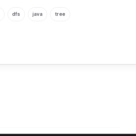
dfs
java
tree