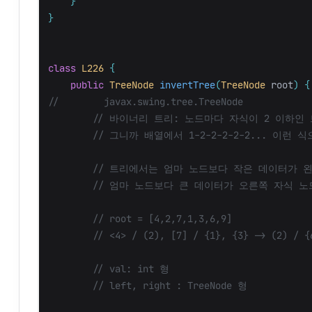
}
}
class
L226
{
public
TreeNode
invertTree
(
TreeNode
root
)
{
//        javax.swing.tree.TreeNode
// 바이너리 트리: 노드마다 자식이 2 이하인
// 그니까 배열에서 1-2-2-2-2-2... 이런
// 트리에서는 엄마 노드보다 작은 데이터가 
// 엄마 노드보다 큰 데이터가 오른쪽 자식 노
// root = [4,2,7,1,3,6,9]
// <4> / (2), [7] / {1}, {3} -> (2) / {
// val: int 형
// left, right : TreeNode 형