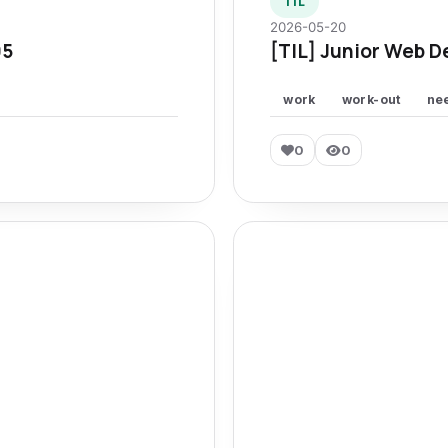
TIL
2026-05-20
95
[TIL] Junior Web D
work
work-out
ne
0
0