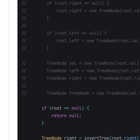
//        if (root.right == null) {
//            root.right = new TreeNode(root.va
//        }
//
//        if (root.left == null) {
//            root.left = new TreeNode(root.val
//        }
//        TreeNode val = new TreeNode(root.val)
//        TreeNode left = new TreeNode(root.lef
//        TreeNode right = new TreeNode(root.ri
//
//        TreeNode treeNode = new TreeNode(val.
if
(
root
==
null
)
{
return
null
;
}
TreeNode
right
=
invertTree
(
root
.
right
)