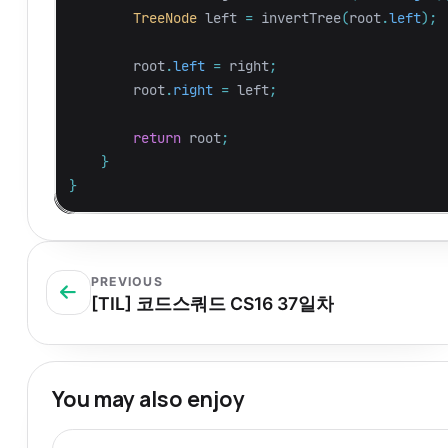
TreeNode
left
=
invertTree
(
root
.
left
);
root
.
left
=
right
;
root
.
right
=
left
;
return
root
;
}
}
PREVIOUS
[TIL] 코드스쿼드 CS16 37일차
You may also enjoy