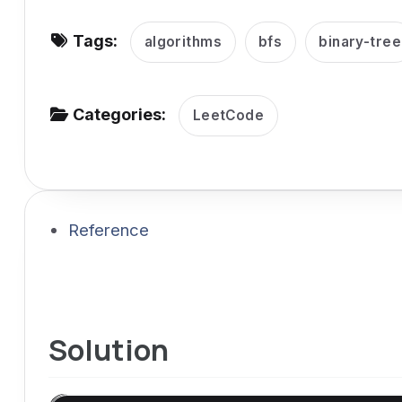
v
Tags:
i
algorithms
bfs
binary-tree
g
a
Categories:
LeetCode
t
i
o
n
Reference
Solution