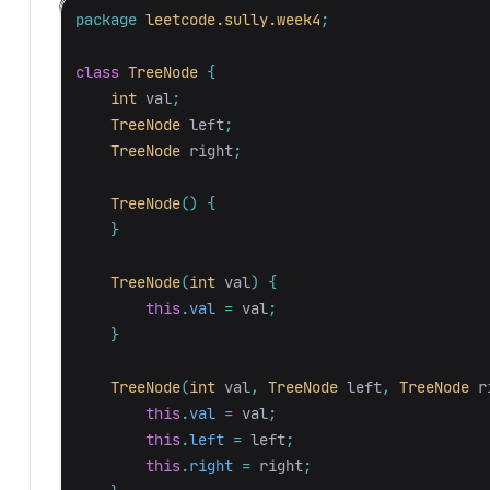
package
leetcode.sully.week4
;
class
TreeNode
{
int
val
;
TreeNode
left
;
TreeNode
right
;
TreeNode
()
{
}
TreeNode
(
int
val
)
{
this
.
val
=
val
;
}
TreeNode
(
int
val
,
TreeNode
left
,
TreeNode
r
this
.
val
=
val
;
this
.
left
=
left
;
this
.
right
=
right
;