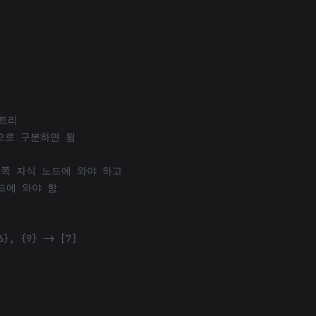
 트리
 식으로 구분하면 됨
왼쪽 자식 노드에 와야 하고
드에 와야 함
6}, {9} -> [7]