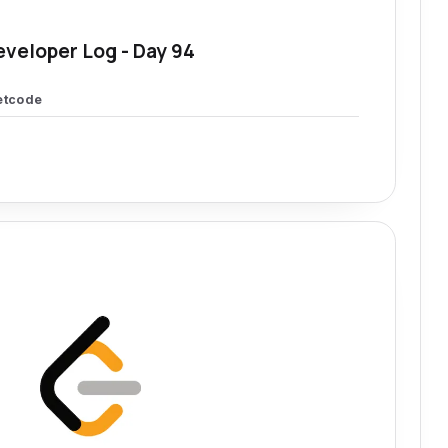
eveloper Log - Day 94
etcode