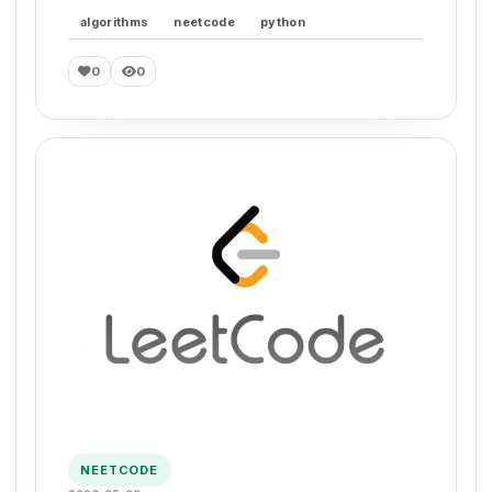
algorithms
neetcode
python
0
0
NEETCODE