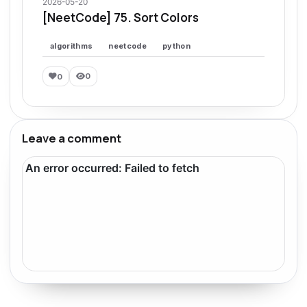
2026-05-20
[NeetCode] 75. Sort Colors
algorithms
neetcode
python
0
0
Leave a comment