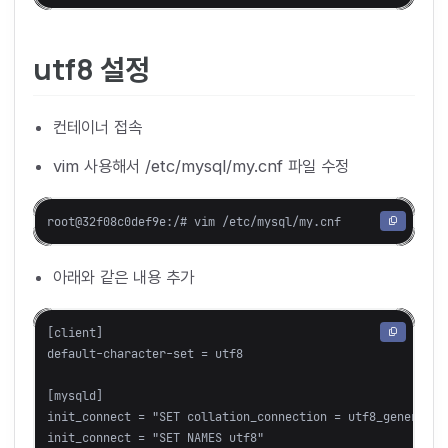
utf8 설정
컨테이너 접속
vim 사용해서 /etc/mysql/my.cnf 파일 수정
아래와 같은 내용 추가
[client]

default-character-set = utf8

[mysqld]

init_connect = "SET collation_connection = utf8_general_ci
init_connect = "SET NAMES utf8"
