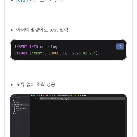
cs14
아래의 명령어로 test 입력
INSERT
INTO
user_log
values
(
'test'
,
10000
.
00
,
'2023-02-20'
);
오류 없이 조회 성공