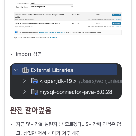
import 성공
완전 갈아엎음
지금 몇시간을 날린지 난 모르겠다.. 5시간째 진척은 없
고, 삽질만 엄청 하다가 겨우 해결