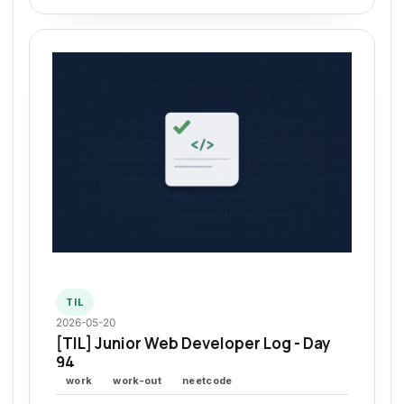
TIL
2026-05-20
[TIL] Junior Web Developer Log - Day
94
work
work-out
neetcode