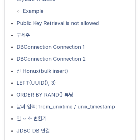
Example
Public Key Retrieval is not allowed
구세주
DBConnection Connection 1
DBConnection Connection 2
신 Honux(bulk insert)
LEFT(UUID(), 3)
ORDER BY RAND() 튜닝
날짜 입력: from_unixtime / unix_timestamp
일 ~ 초 변환기
JDBC DB 연결