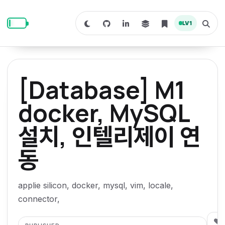
S
S
S
k
k
k
LV
1
S
T
i
i
i
w
o
i
g
p
p
p
t
g
c
l
t
t
t
h
e
o
o
o
t
s
[Database] M1
o
e
p
c
f
d
a
a
r
r
o
o
docker, MySQL
r
c
i
n
o
k
h
m
p
설치, 인텔리제이 연
m
t
t
o
a
d
n
a
e
e
e
e
동
l
r
n
r
y
t
n
applie silicon, docker, mysql, vim, locale,
a
connector,
v
0
i