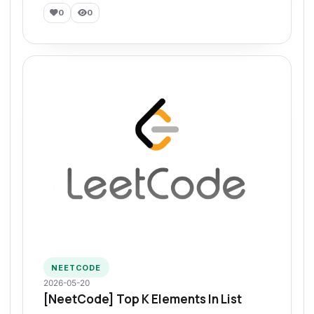
0
0
NEETCODE
2026-05-20
[NeetCode] Top K Elements In List