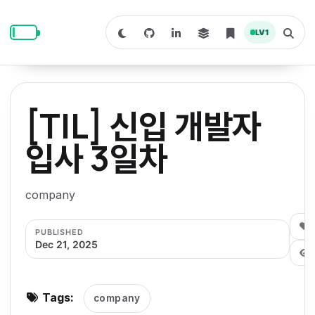
S
S
S
k
k
k
LV
1
S
T
i
i
i
w
o
i
g
p
p
p
t
g
c
l
t
t
t
h
e
o
o
o
t
s
[TIL] 신입 개발자
o
e
p
c
f
d
a
a
r
r
o
o
입사 3일차
r
c
i
n
o
k
h
m
p
m
t
t
o
a
company
d
n
a
e
e
e
e
l
r
n
r
0
PUBLISHED
y
t
Dec 21, 2025
n
a
v
Tags:
company
i