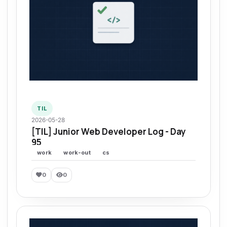
TIL
2026-05-28
[TIL] Junior Web Developer Log - Day
95
work
work-out
cs
0
0