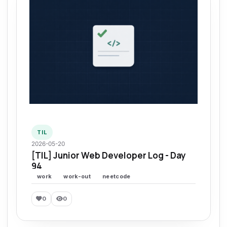
TIL
2026-05-20
[TIL] Junior Web Developer Log - Day
94
work
work-out
neetcode
0
0