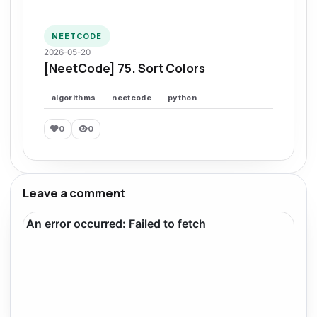
NEETCODE
2026-05-20
[NeetCode] 75. Sort Colors
algorithms
neetcode
python
0
0
Leave a comment