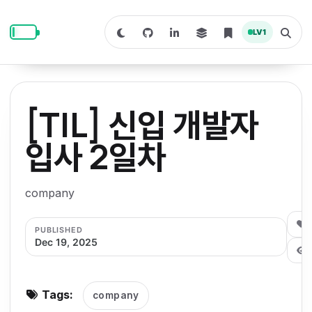
S
S
S
k
k
k
LV
1
S
T
i
i
i
w
o
i
g
p
p
p
t
g
c
l
t
t
t
h
e
o
o
o
t
s
[TIL] 신입 개발자
o
e
p
c
f
d
a
a
r
r
o
o
입사 2일차
r
c
i
n
o
k
h
m
p
m
t
t
o
a
company
d
n
a
e
e
e
e
l
r
n
r
0
PUBLISHED
y
t
Dec 19, 2025
n
a
v
Tags:
company
i