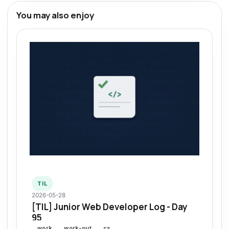
You may also enjoy
TIL
2026-05-28
[TIL] Junior Web Developer Log - Day
95
work
work-out
cs