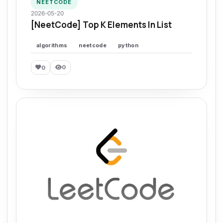
NEETCODE
2026-05-20
[NeetCode] Top K Elements In List
algorithms
neetcode
python
0
0