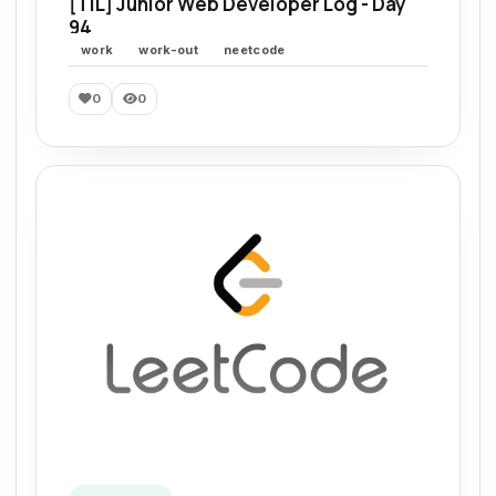
[TIL] Junior Web Developer Log - Day
94
work
work-out
neetcode
0
0