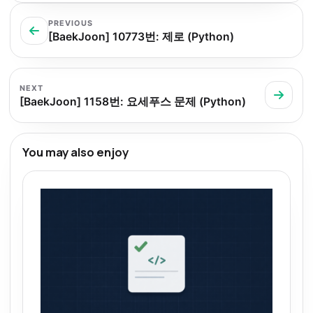
PREVIOUS
[BaekJoon] 10773번: 제로 (Python)
NEXT
[BaekJoon] 1158번: 요세푸스 문제 (Python)
You may also enjoy