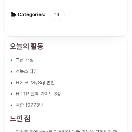
g
Categories:
a
TIL
t
i
o
오늘의 활동
n
그룹 배정
호눅스 타임
H2 -> MySql 변환
HTTP 완벽 가이드 3장
백준 10773번
느낀 점