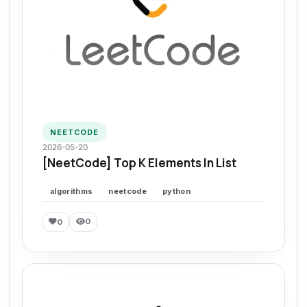
NEETCODE
2026-05-20
[NeetCode] Top K Elements In List
algorithms
neetcode
python
0
0