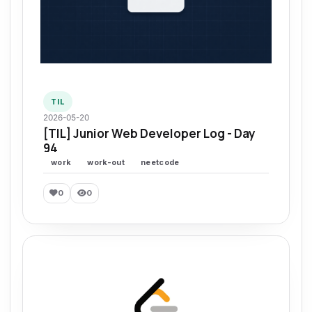
TIL
2026-05-20
[TIL] Junior Web Developer Log - Day
94
work
work-out
neetcode
0
0