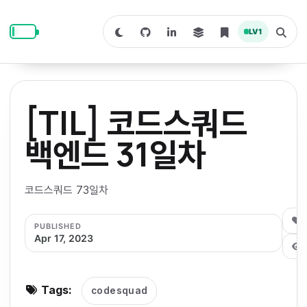
S
S
S
k
k
k
LV
1
S
T
i
i
i
w
o
i
g
p
p
p
t
g
c
l
t
t
t
h
e
o
o
o
t
s
[TIL] 코드스쿼드
o
e
p
c
f
d
a
a
r
r
o
o
백엔드 31일차
r
c
i
n
o
k
h
m
p
m
t
t
o
a
코드스쿼드 73일차
d
n
a
e
e
e
e
l
r
n
r
0
PUBLISHED
y
t
Apr 17, 2023
n
a
v
Tags:
codesquad
i