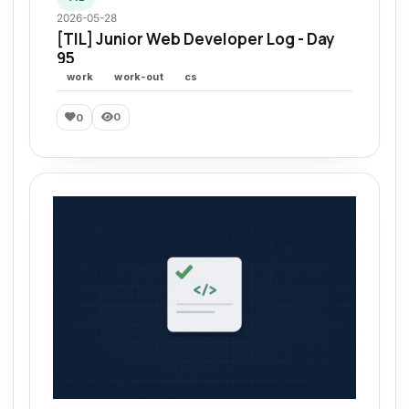
2026-05-28
[TIL] Junior Web Developer Log - Day
95
work
work-out
cs
0
0