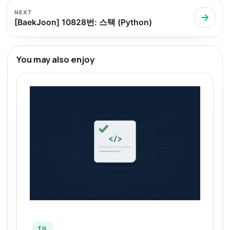
NEXT
[BaekJoon] 10828번: 스택 (Python)
You may also enjoy
TIL