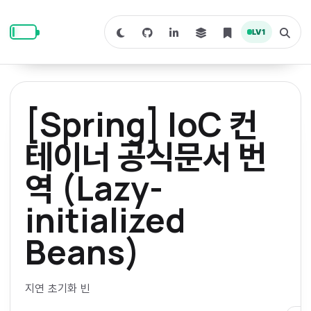
S
S
S
k
k
k
LV
1
S
T
i
i
i
w
o
i
g
p
p
p
t
g
c
l
t
t
t
h
e
o
o
o
t
s
[Spring] IoC 컨
o
e
p
c
f
d
a
a
r
r
o
o
테이너 공식문서 번
r
c
i
n
o
k
h
m
p
역 (Lazy-
m
t
t
o
a
d
n
a
e
e
e
e
initialized
l
r
n
r
y
t
Beans)
n
a
지연 초기화 빈
v
i