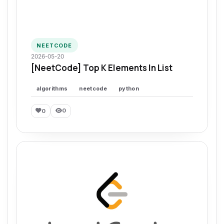
NEETCODE
2026-05-20
[NeetCode] Top K Elements In List
algorithms
neetcode
python
0
0