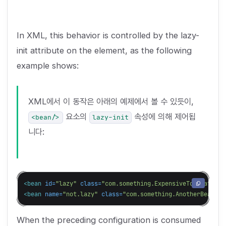
In XML, this behavior is controlled by the lazy-
init attribute on the
element, as the following
example shows:
XML에서 이 동작은 아래의 예제에서 볼 수 있듯이,
요소의
속성에 의해 제어됩
<bean/>
lazy-init
니다:
<bean
id=
"lazy"
class=
"com.something.ExpensiveToCreateBea
<bean
name=
"not.lazy"
class=
"com.something.AnotherBean"
/>
When the preceding configuration is consumed