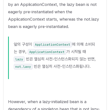
by an ApplicationContext, the lazy bean is not
eagerly pre-instantiated when the
ApplicationContext starts, whereas the not.lazy
bean is eagerly pre-instantiated.
앞의 구성이
에 의해 소비되
ApplicationContext
는 경우,
가 시작될 때
ApplicationContext
빈은 열심히 사전-인스턴스화되지 않는 반면,
lazy
빈은 열심히 사전-인스턴스화됩니다.
not.laxy
However, when a lazy-initialized bean is a
dependency of a singleton bean that is not lazy-