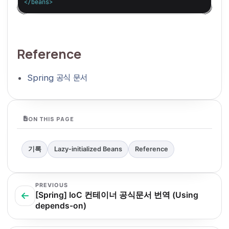
</beans>
Reference
Spring 공식 문서
ON THIS PAGE
기록
Lazy-initialized Beans
Reference
PREVIOUS
[Spring] IoC 컨테이너 공식문서 번역 (Using
depends-on)