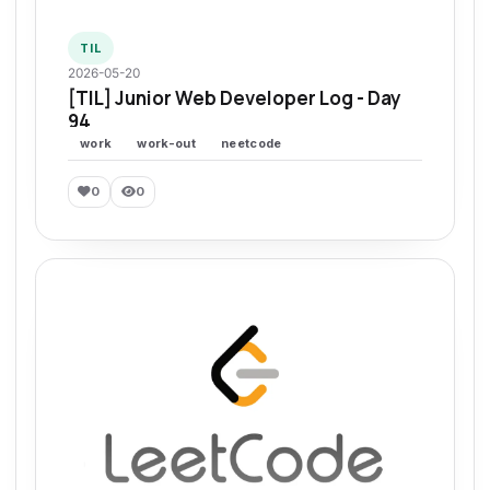
TIL
2026-05-20
[TIL] Junior Web Developer Log - Day
94
work
work-out
neetcode
0
0