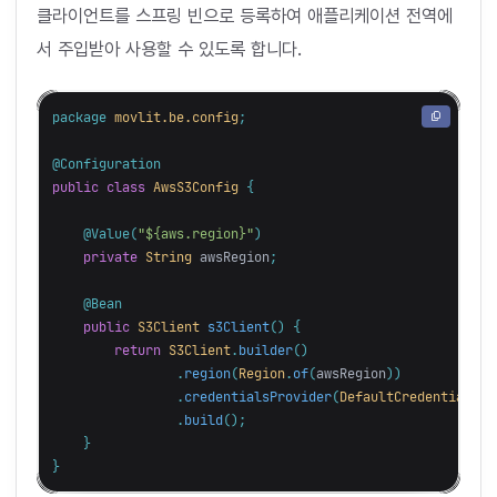
클라이언트를 스프링 빈으로 등록하여 애플리케이션 전역에
서 주입받아 사용할 수 있도록 합니다.
package
movlit.be.config
;
@Configuration
public
class
AwsS3Config
{
@Value
(
"${aws.region}"
)
private
String
awsRegion
;
@Bean
public
S3Client
s3Client
()
{
return
S3Client
.
builder
()
.
region
(
Region
.
of
(
awsRegion
))
.
credentialsProvider
(
DefaultCredentialsPr
.
build
();
}
}