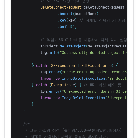
// S3 삭제 요청 객체 생성
DeleteObjectRequest
deleteObjectRequest
=
Del
.
bucket
(
bucketName
)
.
key
(
key
)
// 삭제할 객체의 키 지정
.
build
();
// 핵심: S3 Client를 사용하여 객체 삭제 실행
s3Client
.
deleteObject
(
deleteObjectRequest
);
log
.
info
(
"Successfully deleted object from S3
}
catch
(
S3Exception
|
SdkException
e
)
{
log
.
error
(
"Error deleting object from S3. URL
throw
new
ImageDeleteException
(
"S3 deletion f
}
catch
(
Exception
e
)
{
// URL 파싱 예외 등
log
.
error
(
"Unexpected error during S3 deletio
throw
new
ImageDeleteException
(
"Unexpected er
}
}
/**

     * 고유 파일명 생성 (폴더명/UUID-원본파일명.확장자)

     * UUID를 사용하여 파일명 중복을 방지합니다.
