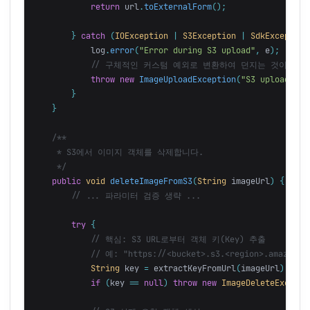
return
url
.
toExternalForm
();
}
catch
(
IOException
|
S3Exception
|
SdkException
log
.
error
(
"Error during S3 upload"
,
e
);
// 구체적인 커스텀 예외로 변환하여 던지는 것이 좋음
throw
new
ImageUploadException
(
"S3 upload fai
}
}
/**

     * S3에서 이미지 객체를 삭제합니다.

     */
public
void
deleteImageFromS3
(
String
imageUrl
)
{
// ... 파라미터 검증 생략 ...
try
{
// 핵심: S3 URL로부터 객체 키(Key) 추출
// 예: "https://<bucket>.s3.<region>.amazonaws
String
key
=
extractKeyFromUrl
(
imageUrl
);
if
(
key
==
null
)
throw
new
ImageDeleteExcepti