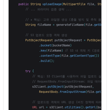
public
String
uploadImage
(
MultipartFile
file
,
String
// ... 파라미터 검증 생략 ...
// ★ 핵심: 고유 파일명 생성 (충돌 방지 및 추적 용이성)
String
fileName
=
generateFileName
(
file
.
getOrigin
// S3 업로드 요청 객체 생성
PutObjectRequest
putObjectRequest
=
PutObjectRequ
.
bucket
(
bucketName
)
.
key
(
fileName
)
// S3 내 객체 키 (경로 포함
.
contentType
(
file
.
getContentType
())
// 
.
build
();
try
{
// 핵심: S3 Client를 사용하여 파일 업로드 실행
// RequestBody.fromInputStream: 파일 데이
s3Client
.
putObject
(
putObjectRequest
,
RequestBody
.
fromInputStream
(
file
.
getInput
// 업로드된 객체의 URL 생성 (버킷 정책에 따라 접근
URL
url
=
s3Client
.
utilities
().
getUrl
(
builder