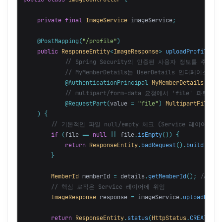
private
final
ImageService
imageService
;
@PostMapping
(
"/profile"
)
public
ResponseEntity
<
ImageResponse
>
uploadProfileIma
// Spring Security의 인증된 사용자 정보를 주입받
// MyMemberDetails는 UserDetails 인터페이
@AuthenticationPrincipal
MyMemberDetails
deta
// multipart/form-data 요청에서 'file' 파트
@RequestPart
(
value
=
"file"
)
MultipartFile
fi
)
{
// 기본적인 파일 null/empty 체크 (Service 레이어에
if
(
file
==
null
||
file
.
isEmpty
())
{
return
ResponseEntity
.
badRequest
().
build
();
}
MemberId
memberId
=
details
.
getMemberId
();
// 사
// 핵심 로직은 Service 레이어에 위임
ImageResponse
response
=
imageService
.
uploadProfi
return
ResponseEntity
.
status
(
HttpStatus
.
CREATED
).