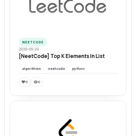
NEETCODE
2026-05-20
[NeetCode] Top K Elements In List
algorithms
neetcode
python
0
0