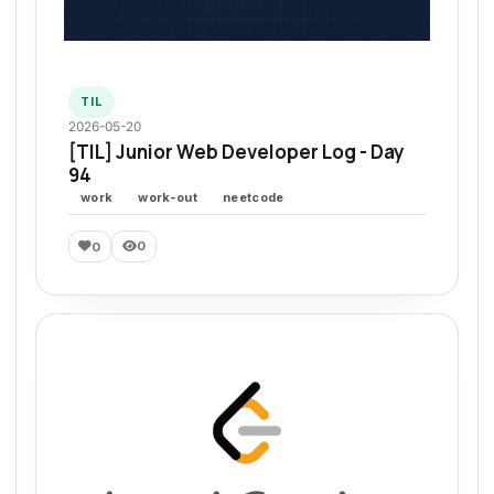
TIL
2026-05-20
[TIL] Junior Web Developer Log - Day
94
work
work-out
neetcode
0
0