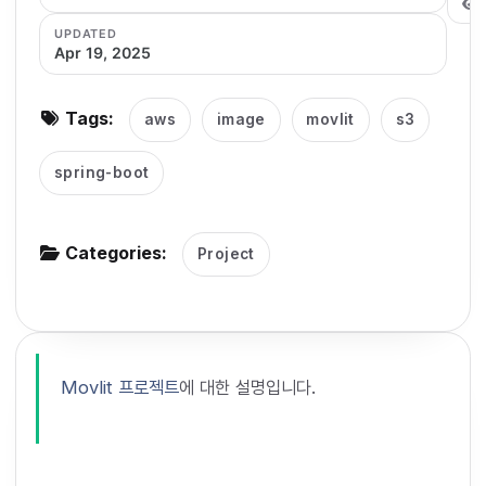
g
UPDATED
Apr 19, 2025
a
t
i
Tags:
aws
image
movlit
s3
o
n
spring-boot
Categories:
Project
Movlit 프로젝트
에 대한 설명입니다.