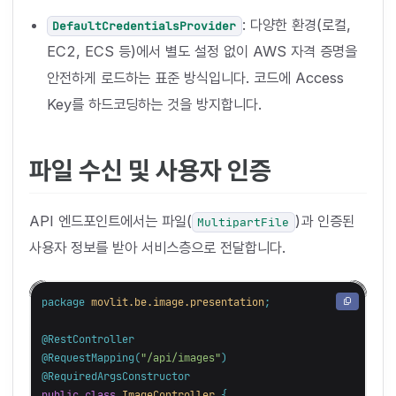
: 다양한 환경(로컬,
DefaultCredentialsProvider
EC2, ECS 등)에서 별도 설정 없이 AWS 자격 증명을
안전하게 로드하는 표준 방식입니다. 코드에 Access
Key를 하드코딩하는 것을 방지합니다.
파일 수신 및 사용자 인증
API 엔드포인트에서는 파일(
)과 인증된
MultipartFile
사용자 정보를 받아 서비스층으로 전달합니다.
package
movlit.be.image.presentation
;
@RestController
@RequestMapping
(
"/api/images"
)
@RequiredArgsConstructor
public
class
ImageController
{