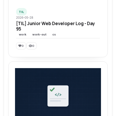
TIL
2026-05-28
[TIL] Junior Web Developer Log - Day
95
work
work-out
cs
0
0