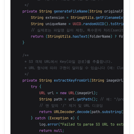
     */
private
String
generateFileName
(
String
originalFilena
String
extension
=
StringUtils
.
getFilenameExtensi
String
uniqueName
=
UUID
.
randomUUID
().
toString
()
// 실제로는 파일명 길이 제한, 특수문자 처리(sanitizeFi
return
(
StringUtils
.
hasText
(
folderName
)
?
folderN
}
/**

     * S3 객체 URL에서 Key(파일 경로)를 추출합니다.

     * URL 형식에 따라 구현이 달라질 수 있습니다 (예: CloudFront
     */
private
String
extractKeyFromUrl
(
String
imageUrl
)
{
try
{
URL
url
=
new
URL
(
imageUrl
);
String
path
=
url
.
getPath
();
// 예: "/profile
// 맨 앞의 '/' 제거 및 URL 디코딩
return
URLDecoder
.
decode
(
path
.
substring
(
1
),
S
}
catch
(
Exception
e
)
{
log
.
error
(
"Failed to parse S3 URL to extract 
return
null
;