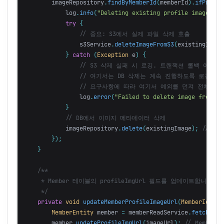
imageRepository
.
findByMemberId
(
memberId
).
ifPresen
log
.
info
(
"Deleting existing profile image: {}
try
{
// 중요: S3에서 실제 파일 삭제 호출
s3Service
.
deleteImageFromS3
(
existingImage
}
catch
(
Exception
e
)
{
// S3 삭제 실패 시 로깅. 트랜잭션 롤백 여부 
// 여기서는 DB 삭제는 계속 진행하도록 로깅만 
// 요구사항에 따라 여기서 예외를 던져 전체 롤
log
.
error
(
"Failed to delete image from S3
}
// DB에서 이미지 메타데이터 삭제
imageRepository
.
delete
(
existingImage
);
// 또는
});
}
/**

     * Member 테이블의 profileImgUrl 필드를 업데이트합니다.

     */
private
void
updateMemberProfileImageUrl
(
MemberId
mem
MemberEntity
member
=
memberReadService
.
fetchEnti
member
.
updateProfileImgUrl
(
imageUrl
);
// Membe