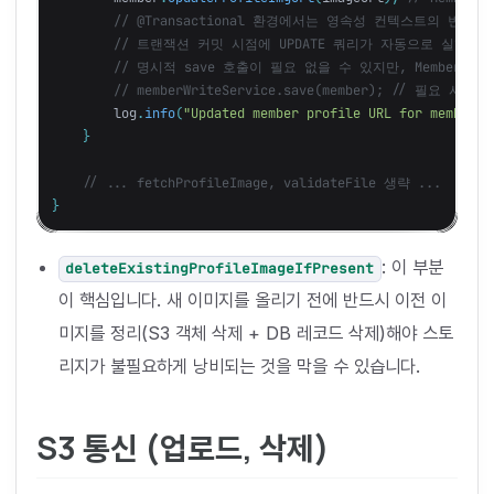
// @Transactional 환경에서는 영속성 컨텍스트의 변경 감지
// 트랜잭션 커밋 시점에 UPDATE 쿼리가 자동으로 실행될 
// 명시적 save 호출이 필요 없을 수 있지만, MemberWri
// memberWriteService.save(member); // 필요 시 호
log
.
info
(
"Updated member profile URL for member: 
}
// ... fetchProfileImage, validateFile 생략 ...
}
: 이 부분
deleteExistingProfileImageIfPresent
이 핵심입니다. 새 이미지를 올리기 전에 반드시 이전 이
미지를 정리(S3 객체 삭제 + DB 레코드 삭제)해야 스토
리지가 불필요하게 낭비되는 것을 막을 수 있습니다.
S3 통신 (업로드, 삭제)