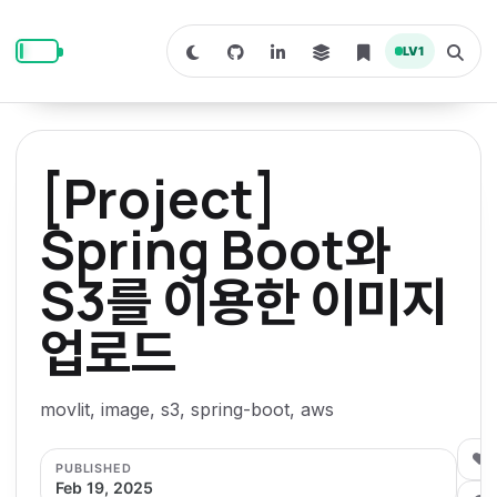
S
S
S
k
k
k
LV
1
S
T
i
i
i
w
o
i
g
p
p
p
t
g
c
l
t
t
t
h
e
o
o
o
t
s
[Project]
o
e
p
c
f
d
a
a
r
r
o
o
Spring Boot와
r
c
i
n
o
k
h
m
p
S3를 이용한 이미지
m
t
t
o
a
d
n
a
e
e
e
e
업로드
l
r
n
r
y
t
n
movlit, image, s3, spring-boot, aws
a
0
v
PUBLISHED
Feb 19, 2025
i