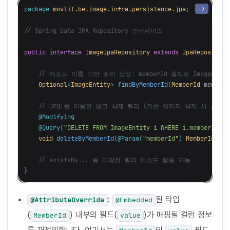
package
movlit.be.image.infra.persistence.jpa
;
// Spring Data JPA Repository 인터페이스
public
interface
ImageJpaRepository
extends
JpaRepository
// 메소드 이름 기반 쿼리 생성: memberId 필드로 ImageEnti
Optional
<
ImageEntity
>
findByMemberId
(
MemberId
memberI
// JPQL을 이용한 벌크 삭제 쿼리 (기존 이미지 삭제 시 사용 
@Modifying
@Query
(
"DELETE FROM ImageEntity i WHERE i.memberId = 
void
deleteByMemberId
(
@Param
(
"memberId"
)
MemberId
mem
// existsBy... 등 다양한 쿼리 메소드 활용 가능
}
:
된 타입
@AttributeOverride
@Embedded
(
) 내부의 필드(
)가 매핑될 컬럼 정보
MemberId
value