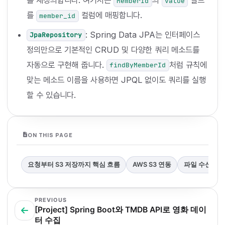
를 재정의합니다. 여기서는
의
필드
MemberId
value
를
컬럼에 매핑합니다.
member_id
: Spring Data JPA는 인터페이스
JpaRepository
정의만으로 기본적인 CRUD 및 다양한 쿼리 메소드를
자동으로 구현해 줍니다.
처럼 규칙에
findByMemberId
맞는 메소드 이름을 사용하면 JPQL 없이도 쿼리를 실행
할 수 있습니다.
ON THIS PAGE
요청부터 S3 저장까지 핵심 흐름
AWS S3 연동
파일 수신 및 
PREVIOUS
[Project] Spring Boot와 TMDB API로 영화 데이
터 수집