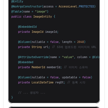
@Entity
@NoArgsConstructor
(
access
=
AccessLevel
.
PROTECTED
)
@Table
(
name
=
"image"
)
public
class
ImageEntity
{
@EmbeddedId
private
ImageId
imageId
;
@Column
(
nullable
=
false
,
length
=
2048
)
private
String
url
;
// S3에 업로드된 이미지의 URL
@AttributeOverride
(
name
=
"value"
,
column
=
@Column
(
n
@Embedded
private
MemberId
memberId
;
// 이미지 소유자
@Column
(
nullable
=
false
,
updatable
=
false
)
private
LocalDateTime
regDt
;
// 등록 시각
// ... 생성자 ...
}