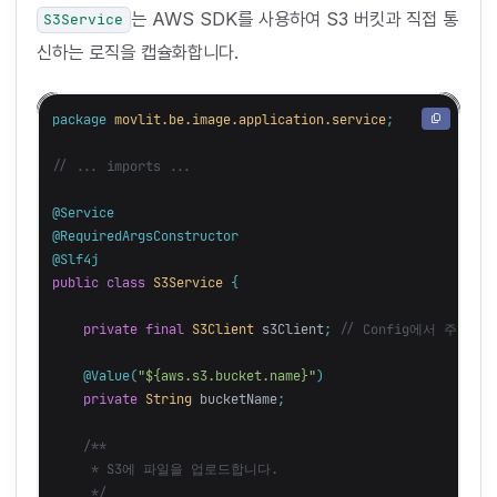
는 AWS SDK를 사용하여 S3 버킷과 직접 통
S3Service
신하는 로직을 캡슐화합니다.
package
movlit.be.image.application.service
;
// ... imports ...
@Service
@RequiredArgsConstructor
@Slf4j
public
class
S3Service
{
private
final
S3Client
s3Client
;
// Config에서 주입받은 
@Value
(
"${aws.s3.bucket.name}"
)
private
String
bucketName
;
/**

     * S3에 파일을 업로드합니다.

     */