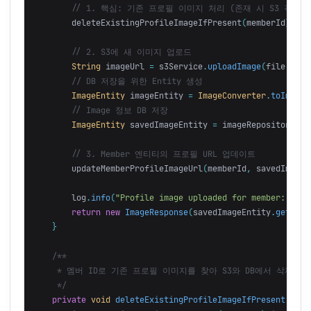
// 1. 핵심: 기존 프로필 이미지 처리 (존재 시 S3 객체 
deleteExistingProfileImageIfPresent
(
memberId
);
// 2. S3에 새 이미지 업로드
String
imageUrl
=
s3Service
.
uploadImage
(
file
,
fol
// DB 저장을 위한 Entity 생성
ImageEntity
imageEntity
=
ImageConverter
.
toImageE
// Image 정보 DB 저장
ImageEntity
savedImageEntity
=
imageRepository
.
sa
// 3. Member 엔티티의 프로필 URL 업데이트
updateMemberProfileImageUrl
(
memberId
,
savedImageE
log
.
info
(
"Profile image uploaded for member: {}, 
return
new
ImageResponse
(
savedImageEntity
.
getImag
}
/**

     * 멤버 ID로 기존 프로필 이미지를 찾아 S3와 DB에서 삭제합니다
     */
private
void
deleteExistingProfileImageIfPresent
(
Memb