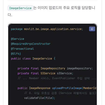
는 이미지 업로드의 주요 로직을 담당합니
ImageService
다.
package
movlit.be.image.application.service
;
@Service
@RequiredArgsConstructor
@Transactional
@Slf4j
public
class
ImageService
{
private
final
ImageRepository
imageRepository
;
private
final
S3Service
s3Service
;
// ... Member 서비스, EventPublisher 주입 생략 ...
public
ImageResponse
uploadProfileImage
(
MemberId
memb
// 0. 파일 유효성 검증 (Service 레벨에서도 필요)
validateFile
(
file
);