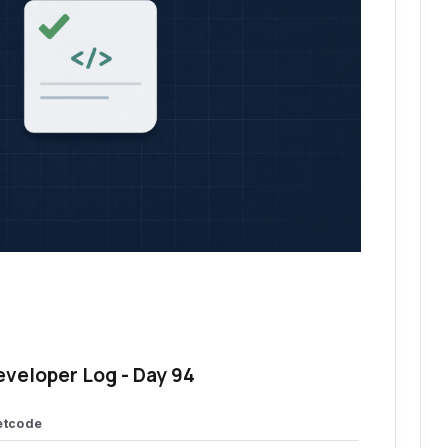
eveloper Log - Day 94
etcode