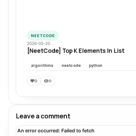
NEETCODE
2026-05-20
[NeetCode] Top K Elements In List
algorithms
neetcode
python
0
0
Leave a comment