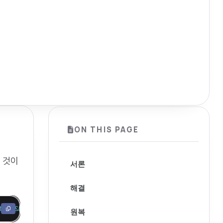
ON THIS PAGE
 것이
서론
해결
t
 0 
&&
 defaults write com.apple.dock autohide-time-modif
원복