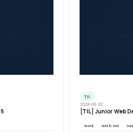
TIL
2026-05-20
95
[TIL] Junior Web D
work
work-out
ne