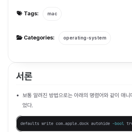
v
Tags:
i
mac
g
a
Categories:
operating-system
t
i
o
n
서론
보통 알려진 방법으로는 아래의 명령어와 같이 애니메
었다.
defaults write com.apple.dock autohide 
-bool
tr