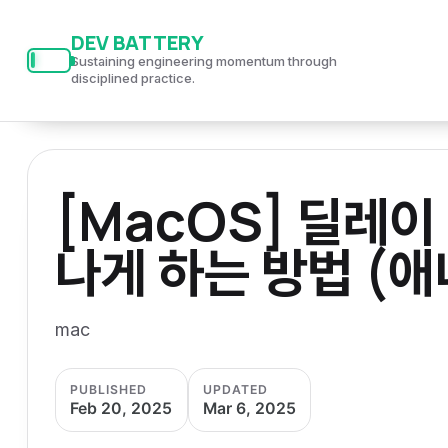
S
S
S
DEV BATTERY
k
k
k
Sustaining engineering momentum through
i
i
i
disciplined practice.
p
p
p
t
t
t
o
o
o
[MacOS] 딜레이
p
c
f
r
o
o
나게 하는 방법 (
i
n
o
m
t
t
a
e
e
mac
r
n
r
y
t
PUBLISHED
UPDATED
n
Feb 20, 2025
Mar 6, 2025
a