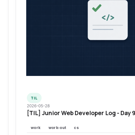
TIL
2026-05-28
[TIL] Junior Web Developer Log - Day 
work
work-out
cs