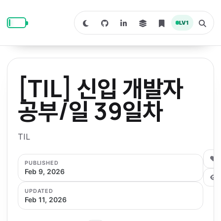
S
S
S
k
k
k
LV
1
S
T
i
i
i
w
o
i
g
p
p
p
t
g
c
l
t
t
t
h
e
o
o
o
t
s
[TIL] 신입 개발자
o
e
p
c
f
d
a
a
r
r
o
o
공부/일 39일차
r
c
i
n
o
k
h
m
p
m
t
t
o
a
TIL
d
n
a
e
e
e
e
l
r
n
r
0
PUBLISHED
y
t
Feb 9, 2026
n
UPDATED
a
Feb 11, 2026
v
i