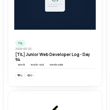
TIL
2026-05-20
[TIL] Junior Web Developer Log - Day
94
work
work-out
neetcode
0
0