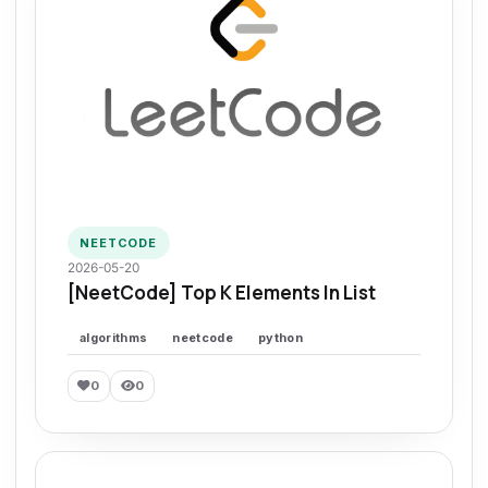
NEETCODE
2026-05-20
[NeetCode] Top K Elements In List
algorithms
neetcode
python
0
0