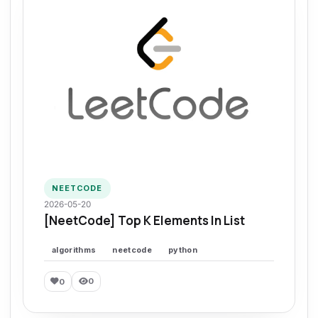
NEETCODE
2026-05-20
[NeetCode] Top K Elements In List
algorithms
neetcode
python
0
0