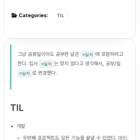
g
Categories:
a
TIL
t
i
o
n
그냥 공휴일이어도 공부한 날은
에 포함하려고
n일차
한다. 입사
는 맞지 않다고 생각해서, 공부/일
n일차
로 변경했다.
n일차
TIL
개발
두번째 프로젝트도 모든 기능을 끝낼 수 있었다. 대신,