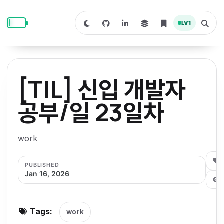
S
S
S
k
k
k
LV
1
S
T
i
i
i
w
o
i
g
p
p
p
t
g
c
l
t
t
t
h
e
o
o
o
t
s
[TIL] 신입 개발자
o
e
p
c
f
d
a
a
r
r
o
o
공부/일 23일차
r
c
i
n
o
k
h
m
p
m
t
t
o
a
work
d
n
a
e
e
e
e
l
r
n
r
0
PUBLISHED
y
t
Jan 16, 2026
n
a
v
Tags:
work
i