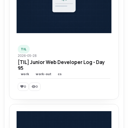
TIL
2026-05-28
[TIL] Junior Web Developer Log - Day
95
work
work-out
cs
0
0