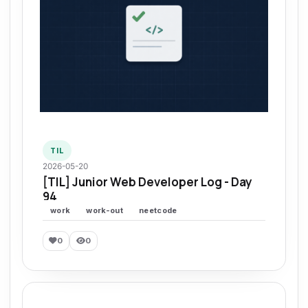
TIL
2026-05-20
[TIL] Junior Web Developer Log - Day
94
work
work-out
neetcode
0
0