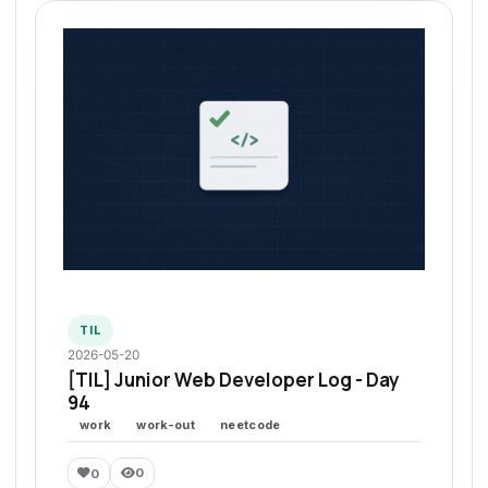
TIL
2026-05-20
[TIL] Junior Web Developer Log - Day
94
work
work-out
neetcode
0
0