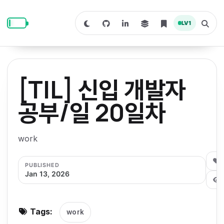
S
S
S
k
k
k
LV
1
S
T
i
i
i
w
o
i
g
p
p
p
t
g
c
l
t
t
t
h
e
o
o
o
t
s
[TIL] 신입 개발자
o
e
p
c
f
d
a
a
r
r
o
o
공부/일 20일차
r
c
i
n
o
k
h
m
p
m
t
t
o
a
work
d
n
a
e
e
e
e
l
r
n
r
0
PUBLISHED
y
t
Jan 13, 2026
n
a
v
Tags:
work
i