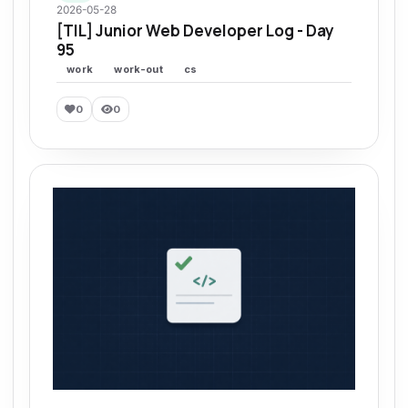
2026-05-28
[TIL] Junior Web Developer Log - Day
95
work
work-out
cs
0
0