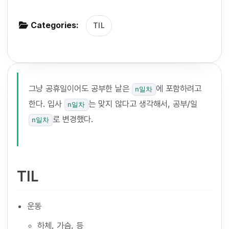
g
Categories:
a
TIL
t
i
o
n
그냥 공휴일이어도 공부한 날은
에 포함하려고
n일차
한다. 입사
는 맞지 않다고 생각해서, 공부/일
n일차
로 변경했다.
n일차
TIL
운동
하체, 가슴, 등