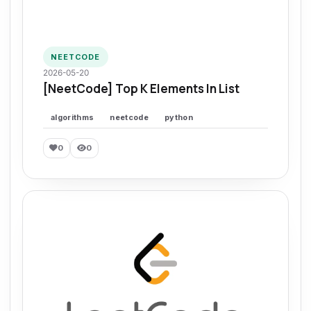
NEETCODE
2026-05-20
[NeetCode] Top K Elements In List
algorithms
neetcode
python
0
0