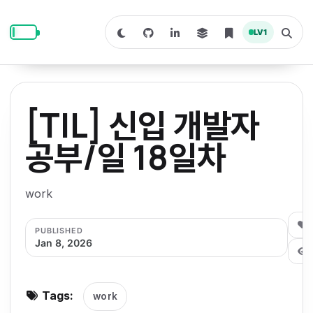
S
S
S
k
k
k
LV
1
S
T
i
i
i
w
o
i
g
p
p
p
t
g
c
l
t
t
t
h
e
o
o
o
t
s
[TIL] 신입 개발자
o
e
p
c
f
d
a
a
r
r
o
o
공부/일 18일차
r
c
i
n
o
k
h
m
p
m
t
t
o
a
work
d
n
a
e
e
e
e
l
r
n
r
0
PUBLISHED
y
t
Jan 8, 2026
n
a
v
Tags:
work
i