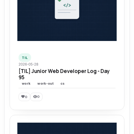
TIL
2026-05-28
[TIL] Junior Web Developer Log - Day
95
work
work-out
cs
0
0