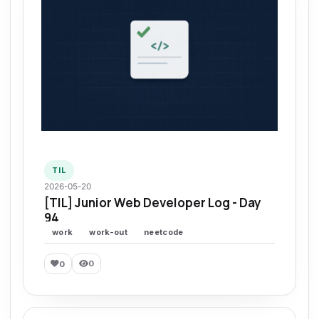
TIL
2026-05-20
[TIL] Junior Web Developer Log - Day
94
work
work-out
neetcode
0
0