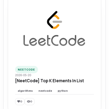
NEETCODE
2026-05-20
[NeetCode] Top K Elements In List
algorithms
neetcode
python
0
0