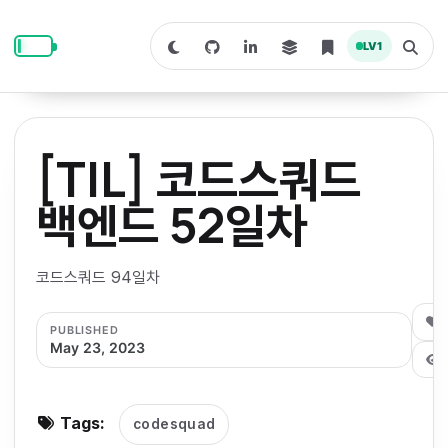
S
S
S
k
k
k
LV
1
S
T
i
i
i
w
o
i
g
p
p
p
t
g
c
l
t
t
t
h
e
o
o
o
t
s
[TIL] 코드스쿼드
o
e
p
c
f
d
a
a
r
r
o
o
백엔드 52일차
r
c
i
n
o
k
h
m
p
m
t
t
o
a
코드스쿼드 94일차
d
n
a
e
e
e
e
l
r
n
r
0
PUBLISHED
y
t
May 23, 2023
n
a
v
Tags:
codesquad
i