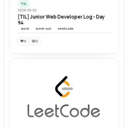
TIL
2026-05-20
[TIL] Junior Web Developer Log - Day
94
work
work-out
neetcode
0
0