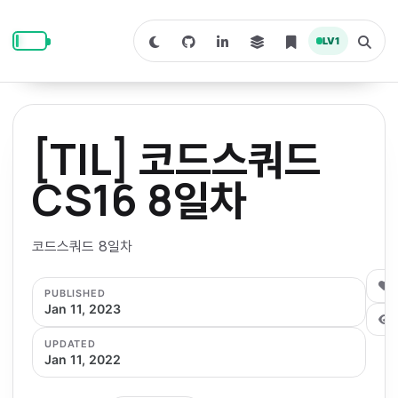
S
S
S
k
k
k
LV
1
S
T
i
i
i
w
o
i
g
p
p
p
t
g
c
l
t
t
t
h
e
o
o
o
t
s
[TIL] 코드스쿼드
o
e
p
c
f
d
a
a
r
r
o
o
CS16 8일차
r
c
i
n
o
k
h
m
p
m
t
t
o
a
코드스쿼드 8일차
d
n
a
e
e
e
e
l
r
n
r
0
PUBLISHED
y
t
Jan 11, 2023
n
UPDATED
a
Jan 11, 2022
v
i