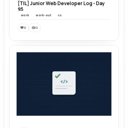
[TIL] Junior Web Developer Log - Day
95
work
work-out
cs
0
0