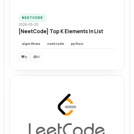
NEETCODE
2026-05-20
[NeetCode] Top K Elements In List
algorithms
neetcode
python
0
0