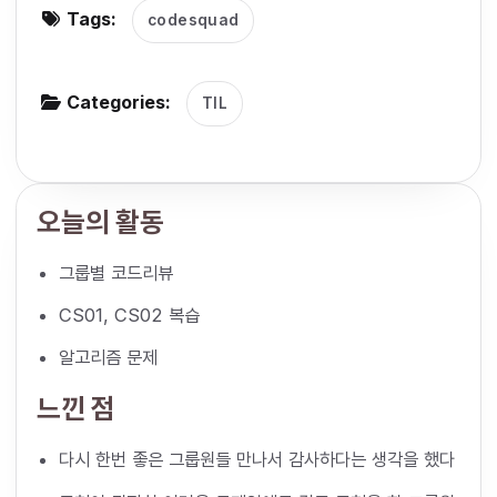
Tags:
codesquad
g
a
t
Categories:
TIL
i
o
n
오늘의 활동
그룹별 코드리뷰
CS01, CS02 복습
알고리즘 문제
느낀 점
다시 한번 좋은 그룹원들 만나서 감사하다는 생각을 했다