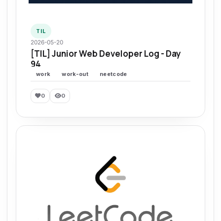
TIL
2026-05-20
[TIL] Junior Web Developer Log - Day
94
work
work-out
neetcode
0
0