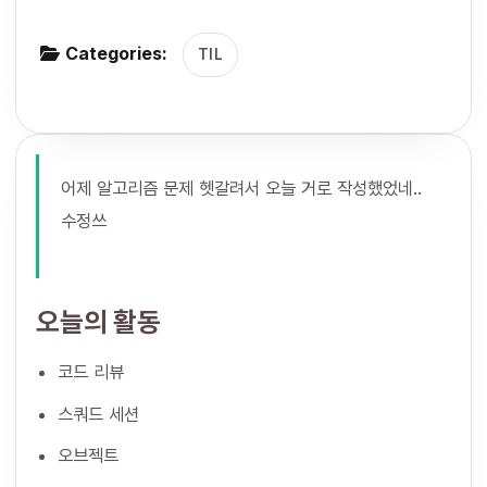
g
Categories:
a
TIL
t
i
o
n
어제 알고리즘 문제 헷갈려서 오늘 거로 작성했었네..
수정쓰
오늘의 활동
코드 리뷰
스쿼드 세션
오브젝트