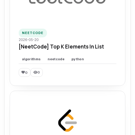
NEETCODE
2026-05-20
[NeetCode] Top K Elements In List
algorithms
neetcode
python
0
0