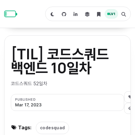
S
S
S
k
k
k
LV
1
S
T
i
i
i
w
o
i
g
p
p
p
t
g
c
l
t
t
t
h
e
o
o
o
t
s
[TIL] 코드스쿼드
o
e
p
c
f
d
a
a
r
r
o
o
백엔드 10일차
r
c
i
n
o
k
h
m
p
m
t
t
o
a
코드스쿼드 52일차
d
n
a
e
e
e
e
l
r
n
r
0
PUBLISHED
y
t
Mar 17, 2023
n
a
v
Tags:
codesquad
i