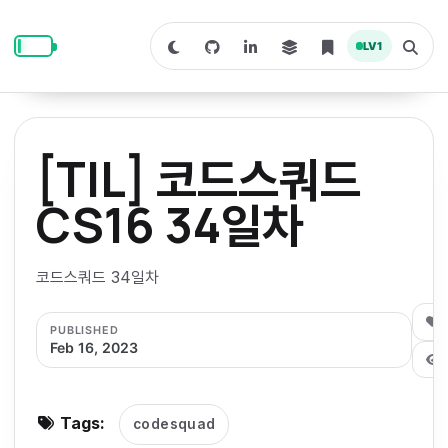
S
S
S
k
k
k
LV
1
S
T
i
i
i
w
o
i
g
p
p
p
t
g
c
l
t
t
t
h
e
o
o
o
t
s
[TIL] 코드스쿼드
o
e
p
c
f
d
a
a
r
r
o
o
CS16 34일차
r
c
i
n
o
k
h
m
p
m
t
t
o
a
코드스쿼드 34일차
d
n
a
e
e
e
e
l
r
n
r
0
PUBLISHED
y
t
Feb 16, 2023
n
a
v
Tags:
codesquad
i