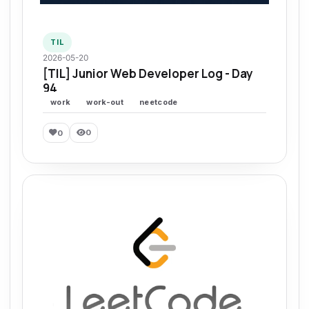
TIL
2026-05-20
[TIL] Junior Web Developer Log - Day
94
work
work-out
neetcode
0
0