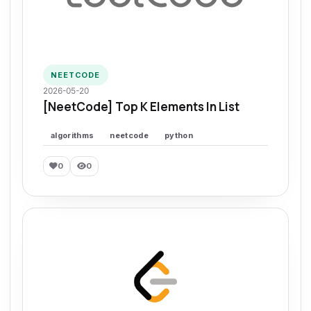
NEETCODE
2026-05-20
[NeetCode] Top K Elements In List
algorithms
neetcode
python
0
0