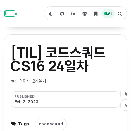
S
S
S
k
k
k
LV
1
S
T
i
i
i
w
o
i
g
p
p
p
t
g
c
l
t
t
t
h
e
o
o
o
t
s
[TIL] 코드스쿼드
o
e
p
c
f
d
a
a
r
r
o
o
CS16 24일차
r
c
i
n
o
k
h
m
p
m
t
t
o
a
코드스쿼드 24일차
d
n
a
e
e
e
e
l
r
n
r
0
PUBLISHED
y
t
Feb 2, 2023
n
a
v
Tags:
codesquad
i