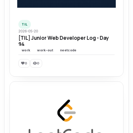
TIL
2026-05-20
[TIL] Junior Web Developer Log - Day
94
work
work-out
neetcode
0
0