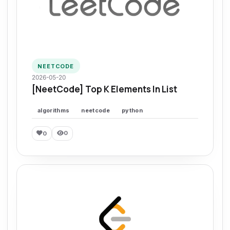
NEETCODE
2026-05-20
[NeetCode] Top K Elements In List
algorithms
neetcode
python
0
0