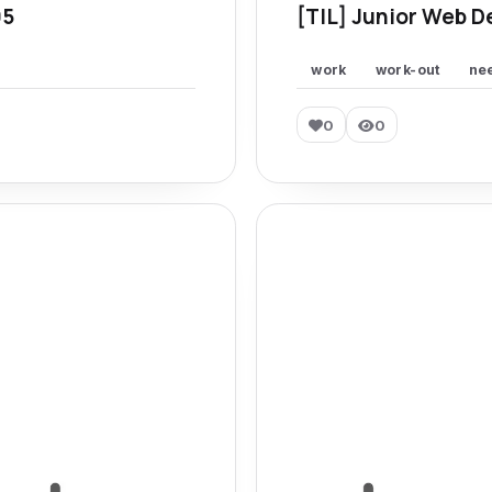
95
[TIL] Junior Web D
work
work-out
ne
0
0