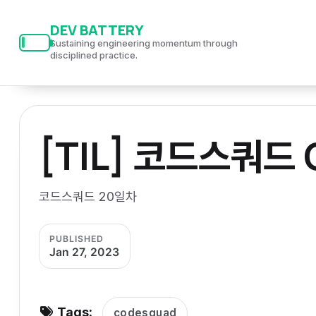
S
S
S
DEV BATTERY
k
k
k
Sustaining engineering momentum through
i
i
i
disciplined practice.
p
p
p
t
t
t
o
o
o
[TIL] 코드스쿼드 
p
c
f
r
o
o
i
n
o
코드스쿼드 20일차
m
t
t
a
e
e
PUBLISHED
r
n
r
Jan 27, 2023
y
t
n
a
Tags:
codesquad