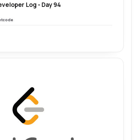
eveloper Log - Day 94
etcode