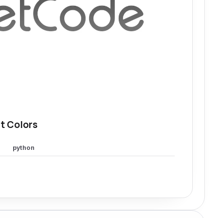
t Colors
python