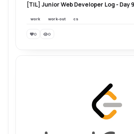
[TIL] Junior Web Developer Log - Day 
work
work-out
cs
0
0