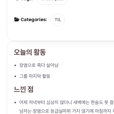
v
i
g
Categories:
TIL
a
t
i
오늘의 활동
o
n
장염으로 죽다 살아남
그룹 마지막 활동
느낀 점
어제 저녁부터 심상치 않더니 새벽에는 한숨도 못 잘
남자는 장염으로 응급실따위 가지 않기에 아침까지 