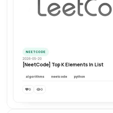
NEETCODE
2026-05-20
[NeetCode] Top K Elements In List
algorithms
neetcode
python
0
0