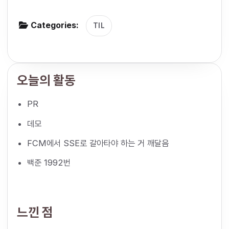
g
Categories:
a
TIL
t
i
o
오늘의 활동
n
PR
데모
FCM에서 SSE로 갈아타야 하는 거 깨달음
백준 1992번
느낀 점