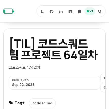
S
S
S
k
k
k
LV
1
S
T
i
i
i
w
o
i
g
p
p
p
t
g
c
l
t
t
t
h
e
o
o
o
t
s
[TIL] 코드스쿼드
o
e
p
c
f
d
a
a
r
r
o
o
팀 프로젝트 64일차
r
c
i
n
o
k
h
m
p
m
t
t
o
a
코드스쿼드 174일차
d
n
a
e
e
e
e
l
r
n
r
0
PUBLISHED
y
t
Sep 22, 2023
n
a
v
Tags:
codesquad
i