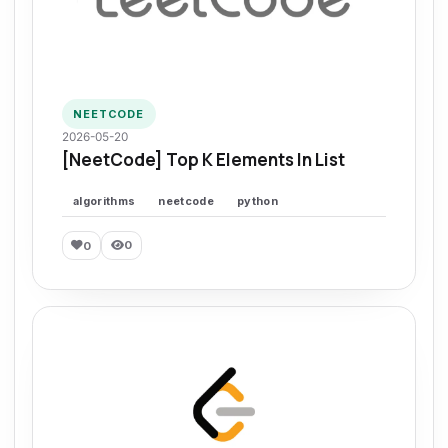
NEETCODE
2026-05-20
[NeetCode] Top K Elements In List
algorithms
neetcode
python
0
0