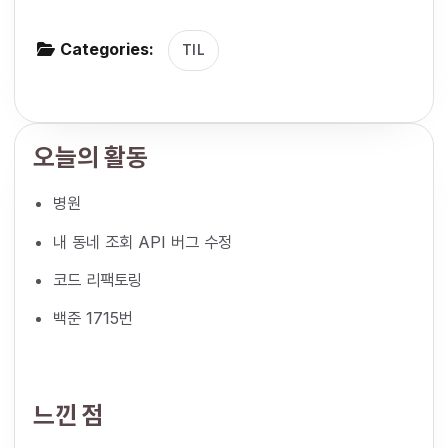
g
Categories:
a
TIL
t
i
o
오늘의 활동
n
병원
내 동네 조회 API 버그 수정
코드 리팩토링
백준 1715번
느낀 점