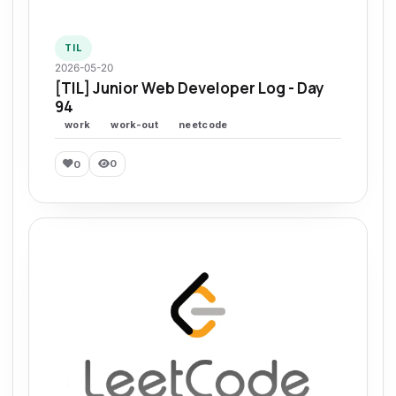
TIL
2026-05-20
[TIL] Junior Web Developer Log - Day
94
work
work-out
neetcode
0
0