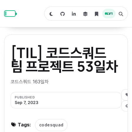
S
S
S
k
k
k
LV
1
S
T
i
i
i
w
o
i
g
p
p
p
t
g
c
l
t
t
t
h
e
o
o
o
t
s
[TIL] 코드스쿼드
o
e
p
c
f
d
a
a
r
r
o
o
팀 프로젝트 53일차
r
c
i
n
o
k
h
m
p
m
t
t
o
a
코드스쿼드 163일차
d
n
a
e
e
e
e
l
r
n
r
0
PUBLISHED
y
t
Sep 7, 2023
n
a
v
Tags:
codesquad
i