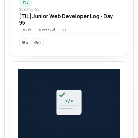
TIL
2026-05-28
[TIL] Junior Web Developer Log - Day
95
work
work-out
cs
0
0