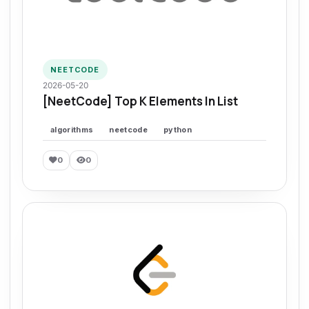
NEETCODE
2026-05-20
[NeetCode] Top K Elements In List
algorithms
neetcode
python
0
0