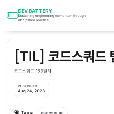
S
S
S
DEV BATTERY
k
k
k
Sustaining engineering momentum through
i
i
i
disciplined practice.
p
p
p
t
t
t
o
o
o
[TIL] 코드스쿼드
p
c
f
r
o
o
i
n
o
코드스쿼드 153일차
m
t
t
a
e
e
PUBLISHED
r
n
r
Aug 24, 2023
y
t
n
a
Tags:
codesquad