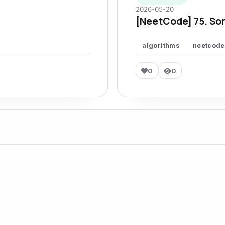
2026-05-20
[NeetCode] 75. Sor
algorithms
neetcode
0
0