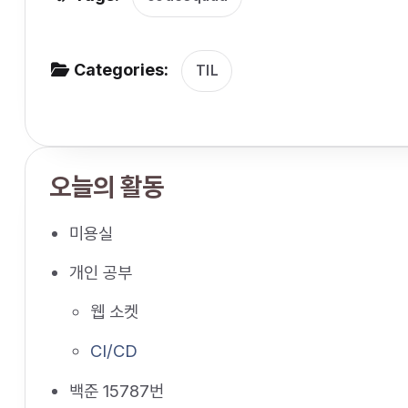
v
i
g
Categories:
TIL
a
t
i
오늘의 활동
o
n
미용실
개인 공부
웹 소켓
CI/CD
백준 15787번