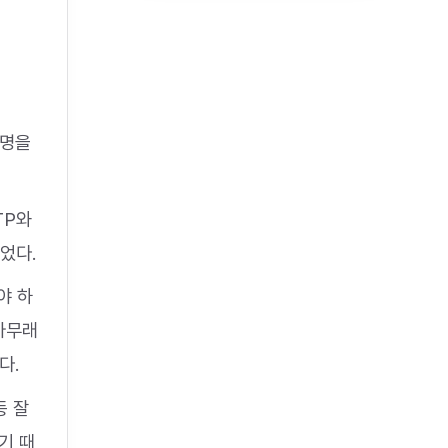
설명을
TP와
되었다.
야 하
아무래
다.
등 잘
기 때