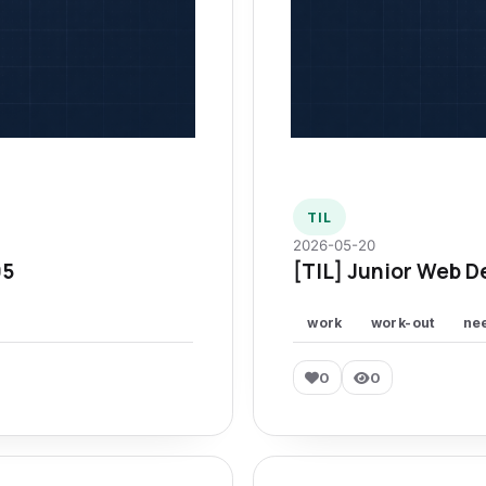
TIL
2026-05-20
95
[TIL] Junior Web D
work
work-out
ne
0
0