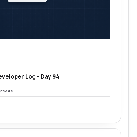
eveloper Log - Day 94
etcode