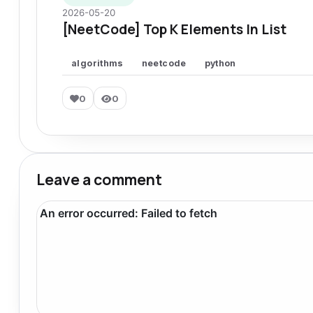
2026-05-20
[NeetCode] Top K Elements In List
algorithms
neetcode
python
0
0
Leave a comment