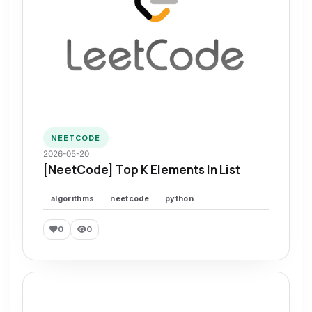
NEETCODE
2026-05-20
[NeetCode] Top K Elements In List
algorithms
neetcode
python
0
0