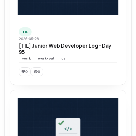
TIL
2026-05-28
[TIL] Junior Web Developer Log - Day
95
work
work-out
cs
0
0