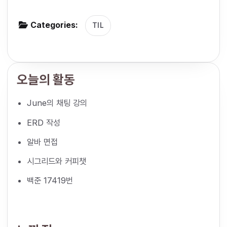
g
Categories:
a
TIL
t
i
o
오늘의 활동
n
June의 채팅 강의
ERD 작성
알바 면접
시그리드와 커피챗
백준 17419번