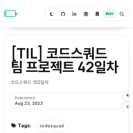
S
S
S
k
k
k
LV
1
S
T
i
i
i
w
o
i
g
p
p
p
t
g
c
l
t
t
t
h
e
o
o
o
t
s
[TIL] 코드스쿼드
o
e
p
c
f
d
a
a
r
r
o
o
팀 프로젝트 42일차
r
c
i
n
o
k
h
m
p
m
t
t
o
a
코드스쿼드 152일차
d
n
a
e
e
e
e
l
r
n
r
0
PUBLISHED
y
t
Aug 23, 2023
n
a
v
Tags:
codesquad
i