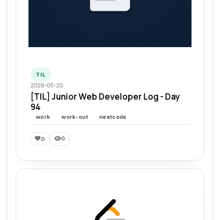
TIL
2026-05-20
[TIL] Junior Web Developer Log - Day
94
work
work-out
neetcode
0
0