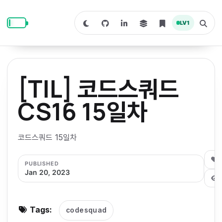
S
S
S
k
k
k
LV
1
S
T
i
i
i
w
o
i
g
p
p
p
t
g
c
l
t
t
t
h
e
o
o
o
t
s
[TIL] 코드스쿼드
o
e
p
c
f
d
a
a
r
r
o
o
CS16 15일차
r
c
i
n
o
k
h
m
p
m
t
t
o
a
코드스쿼드 15일차
d
n
a
e
e
e
e
l
r
n
r
0
PUBLISHED
y
t
Jan 20, 2023
n
a
v
Tags:
codesquad
i