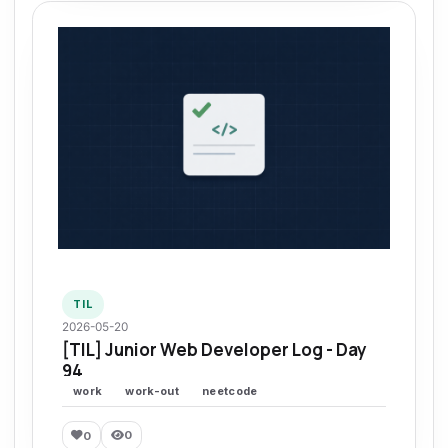
TIL
2026-05-20
[TIL] Junior Web Developer Log - Day
94
work
work-out
neetcode
0
0