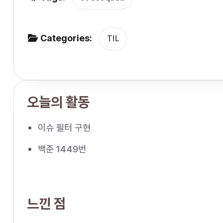
v
i
g
Categories:
TIL
a
t
i
오늘의 활동
o
n
이슈 필터 구현
백준 1449번
느낀 점