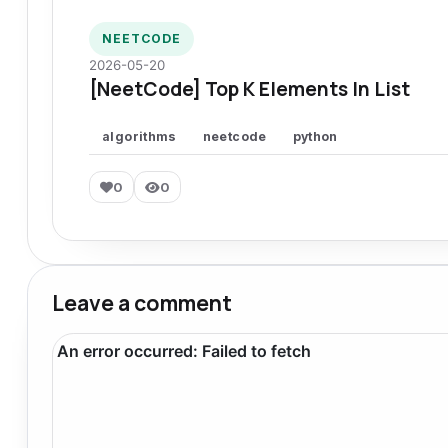
NEETCODE
2026-05-20
[NeetCode] Top K Elements In List
algorithms
neetcode
python
0
0
Leave a comment