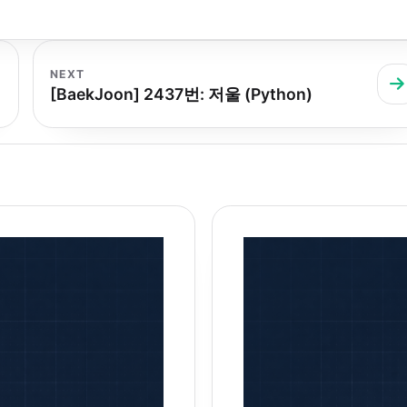
NEXT
[BaekJoon] 2437번: 저울 (Python)