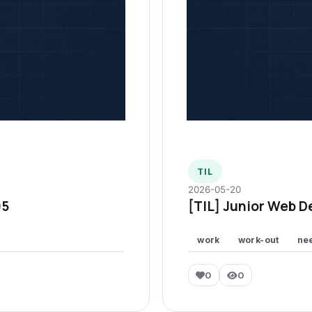
TIL
2026-05-20
95
[TIL] Junior Web D
work
work-out
ne
0
0