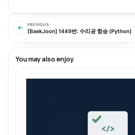
PREVIOUS
[BaekJoon] 1449번: 수리공 항승 (Python)
You may also enjoy