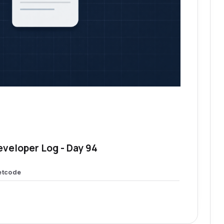
eveloper Log - Day 94
etcode