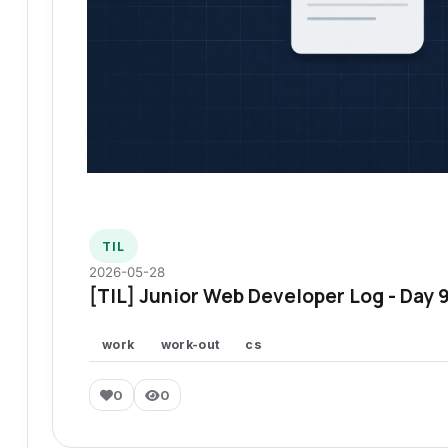
TIL
2026-05-28
[TIL] Junior Web Developer Log - Day 
work
work-out
cs
0
0