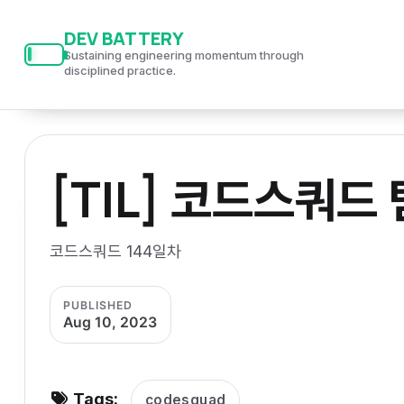
S
S
S
DEV BATTERY
k
k
k
Sustaining engineering momentum through
i
i
i
disciplined practice.
p
p
p
t
t
t
o
o
o
[TIL] 코드스쿼드
p
c
f
r
o
o
i
n
o
코드스쿼드 144일차
m
t
t
a
e
e
PUBLISHED
r
n
r
Aug 10, 2023
y
t
n
a
Tags:
codesquad