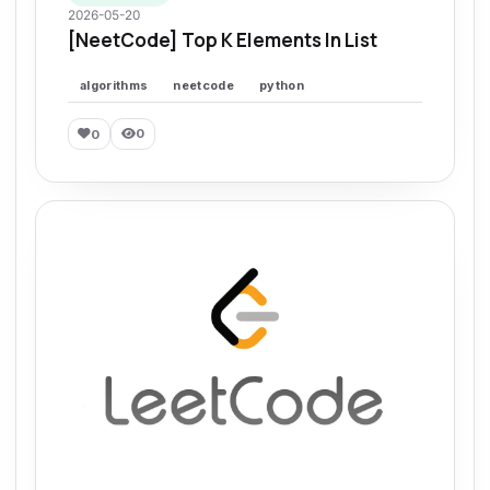
2026-05-20
[NeetCode] Top K Elements In List
algorithms
neetcode
python
0
0