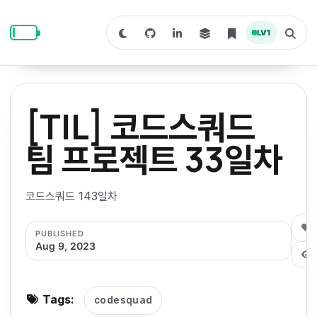
S
S
S
k
k
k
LV
1
S
T
i
i
i
w
o
i
g
p
p
p
t
g
c
l
t
t
t
h
e
o
o
o
t
s
[TIL] 코드스쿼드
o
e
p
c
f
d
a
a
r
r
o
o
팀 프로젝트 33일차
r
c
i
n
o
k
h
m
p
m
t
t
o
a
코드스쿼드 143일차
d
n
a
e
e
e
e
l
r
n
r
0
PUBLISHED
y
t
Aug 9, 2023
n
a
v
Tags:
codesquad
i