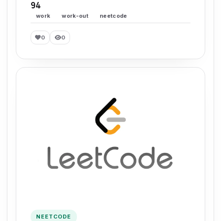
94
work
work-out
neetcode
0
0
NEETCODE