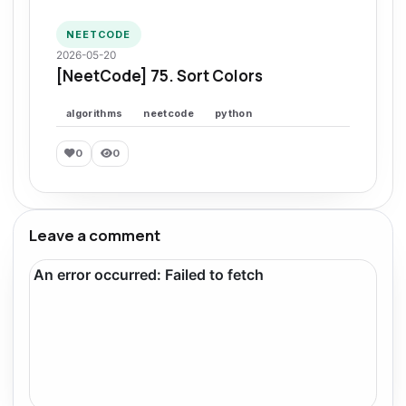
NEETCODE
2026-05-20
[NeetCode] 75. Sort Colors
algorithms
neetcode
python
0
0
Leave a comment