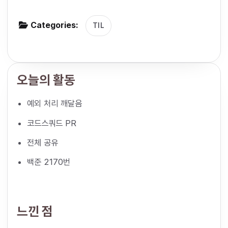
g
Categories:
a
TIL
t
i
o
오늘의 활동
n
예외 처리 깨달음
코드스쿼드 PR
전체 공유
백준 2170번
느낀 점