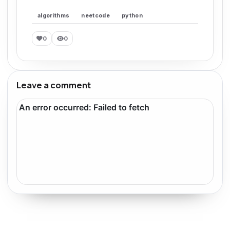
algorithms
neetcode
python
0
0
Leave a comment