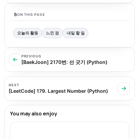
ON THIS PAGE
오늘의 활동
느낀 점
내일 할 일
PREVIOUS
[BaekJoon] 2170번: 선 긋기 (Python)
NEXT
[LeetCode] 179. Largest Number (Python)
You may also enjoy