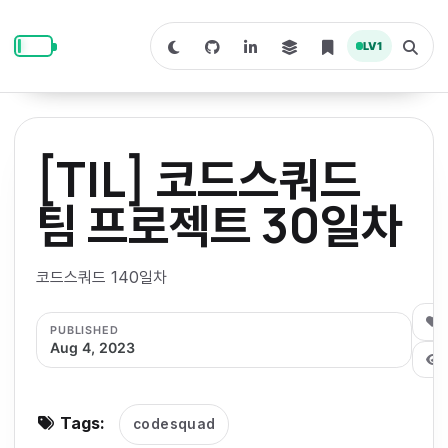
S
S
S
k
k
k
LV
1
S
T
i
i
i
w
o
i
g
p
p
p
t
g
c
l
t
t
t
h
e
o
o
o
t
s
[TIL] 코드스쿼드
o
e
p
c
f
d
a
a
r
r
o
o
팀 프로젝트 30일차
r
c
i
n
o
k
h
m
p
m
t
t
o
a
코드스쿼드 140일차
d
n
a
e
e
e
e
l
r
n
r
0
PUBLISHED
y
t
Aug 4, 2023
n
a
v
Tags:
codesquad
i