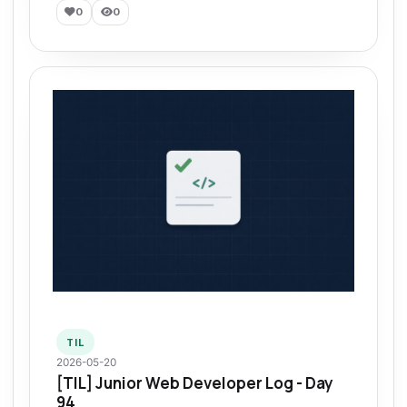
0
0
TIL
2026-05-20
[TIL] Junior Web Developer Log - Day
94