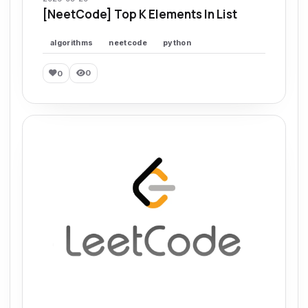
[NeetCode] Top K Elements In List
algorithms
neetcode
python
0
0