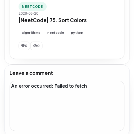
NEETCODE
2026-05-20
[NeetCode] 75. Sort Colors
algorithms
neetcode
python
0
0
Leave a comment