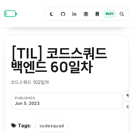
S
S
S
k
k
k
LV
1
S
T
i
i
i
w
o
i
g
p
p
p
t
g
c
l
t
t
t
h
e
o
o
o
t
s
[TIL] 코드스쿼드
o
e
p
c
f
d
a
a
r
r
o
o
백엔드 60일차
r
c
i
n
o
k
h
m
p
m
t
t
o
a
코드스쿼드 102일차
d
n
a
e
e
e
e
l
r
n
r
0
PUBLISHED
y
t
Jun 5, 2023
n
a
v
Tags:
codesquad
i