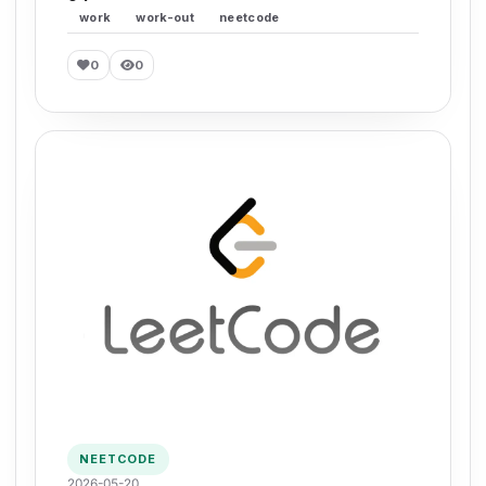
work
work-out
neetcode
0
0
NEETCODE
2026-05-20