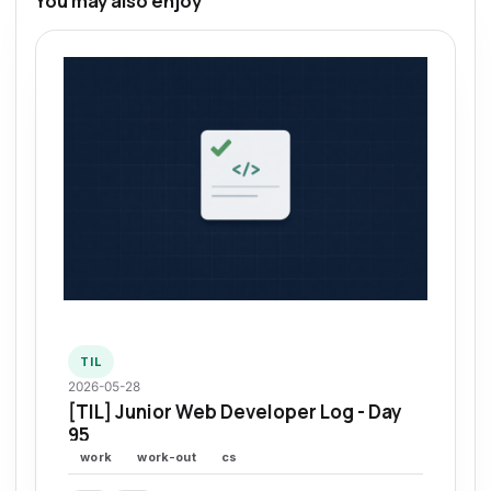
You may also enjoy
TIL
2026-05-28
[TIL] Junior Web Developer Log - Day
95
work
work-out
cs