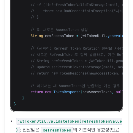
// if (!isRefreshTokenValidInStorage(email, refre
//    throw new BadCredentialsException("서
// }
// 3. 새로운 AccessToken 생성
String
newAccessToken
=
jwtTokenUtil
.
generateAcce
// (선택적) Refresh Token Rotation 전략을 사용하는 
// 새로운 RefreshToken도 함께 발급하고, 기존 Refre
// String newRefreshToken = jwtTokenUtil.generate
// updateUserRefreshTokenInStorage(email, new
// return new TokenResponse(newAccessToken, newRe
// 여기서는 새 AccessToken만 반환하는 기본 경우
return
new
TokenResponse
(
newAccessToken
,
null
);
}
}
jwtTokenUtil.validateToken(refreshTokenValue
: 전달받은
의 기본적인 유효성(만료
)
RefreshToken