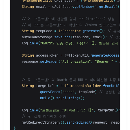
MyMemberDetails
oAuth2User
=
(
MyMemberDetails
)
authen
String
email
=
oAuth2User
.
getMember
().
getEmail
();
//
// 2. 프론트엔드에 전달할 임시 코드(tempCode) 생성
// 이 코드는 프론트엔드가 백엔드의 /token 엔드포인트 호출 
String
tempCode
=
IdGenerator
.
generate
();
// 유니크한 
authCodeStorage
.
saveCode
(
tempCode
,
email
);
// 생성된 
log
.
info
(
"OAuth2 인증 성공. 사용자: {}, 발급된 임시 코드: 
String
accessToken
=
jwtTokenUtil
.
generateAccessToken
response
.
setHeader
(
"Authorization"
,
"Bearer "
+
acces
// 3. 프론트엔드의 OAuth 콜백 URL로 리디렉션할 최종 URL 
String
targetUrl
=
UriComponentsBuilder
.
fromUriString
.
queryParam
(
"code"
,
tempCode
)
// 생성한 임시 
.
build
().
toUriString
();
log
.
info
(
"프론트엔드 리디렉션 URL: {}"
,
targetUrl
);
// 4. 실제 리디렉션 수행
getRedirectStrategy
().
sendRedirect
(
request
,
response
,
}