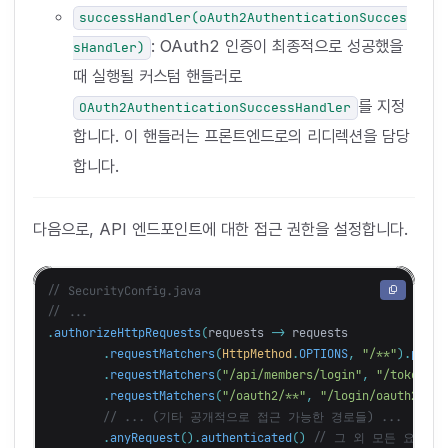
successHandler(oAuth2AuthenticationSucces
: OAuth2 인증이 최종적으로 성공했을
sHandler)
때 실행될 커스텀 핸들러로
를 지정
OAuth2AuthenticationSuccessHandler
합니다. 이 핸들러는 프론트엔드로의 리디렉션을 담당
합니다.
다음으로, API 엔드포인트에 대한 접근 권한을 설정합니다.
// SecurityConfig.java
// ...
.
authorizeHttpRequests
(
requests
->
requests
.
requestMatchers
(
HttpMethod
.
OPTIONS
,
"/**"
).
permi
.
requestMatchers
(
"/api/members/login"
,
"/token"
,
.
requestMatchers
(
"/oauth2/**"
,
"/login/oauth2/**"
// ... (기타 공개적으로 접근 가능한 경로들) ...
.
anyRequest
().
authenticated
()
// 그 외 모든 요청은