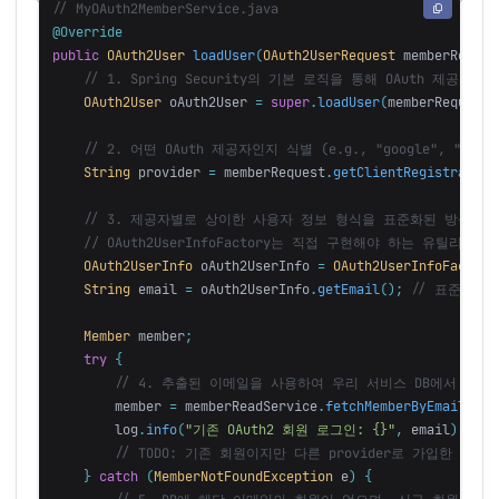
// MyOAuth2MemberService.java
@Override
public
OAuth2User
loadUser
(
OAuth2UserRequest
memberReques
// 1. Spring Security의 기본 로직을 통해 OAuth 제공
OAuth2User
oAuth2User
=
super
.
loadUser
(
memberRequest
)
// 2. 어떤 OAuth 제공자인지 식별 (e.g., "google", "kakao
String
provider
=
memberRequest
.
getClientRegistration
// 3. 제공자별로 상이한 사용자 정보 형식을 표준화된 방식으로
// OAuth2UserInfoFactory는 직접 구현해야 하는 유틸리티 
OAuth2UserInfo
oAuth2UserInfo
=
OAuth2UserInfoFactory
String
email
=
oAuth2UserInfo
.
getEmail
();
// 표준화된
Member
member
;
try
{
// 4. 추출된 이메일을 사용하여 우리 서비스 DB에서 기존
member
=
memberReadService
.
fetchMemberByEmail
(
ema
log
.
info
(
"기존 OAuth2 회원 로그인: {}"
,
email
);
// TODO: 기존 회원이지만 다른 provider로 가입한 경우
}
catch
(
MemberNotFoundException
e
)
{