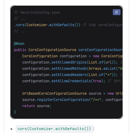
// SecurityConfig.java
// ...
.
cors
(
Customizer
.
withDefaults
())
// 아래 corsConfigurati
// ...
@Bean
public
CorsConfigurationSource
corsConfigurationSource
()
CorsConfiguration
configuration
=
new
CorsConfigurati
configuration
.
setAllowedOrigins
(
List
.
of
(
url
));
// 프론
configuration
.
setAllowedMethods
(
Arrays
.
asList
(
"GET"
,
configuration
.
setAllowedHeaders
(
List
.
of
(
"*"
));
// 모
configuration
.
setAllowCredentials
(
true
);
// 쿠키 등 
UrlBasedCorsConfigurationSource
source
=
new
UrlBased
source
.
registerCorsConfiguration
(
"/**"
,
configuration
return
source
;
}
:
cors(Customizer.withDefaults())