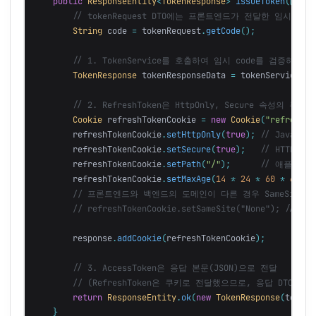
public
ResponseEntity
<
TokenResponse
>
issueToken
(
@Requ
// tokenRequest DTO에는 프론트엔드가 전달한 임시 co
String
code
=
tokenRequest
.
getCode
();
// 1. TokenService를 호출하여 임시 code를 검증하고, A
TokenResponse
tokenResponseData
=
tokenService
.
is
// 2. RefreshToken은 HttpOnly, Secure 속성의
Cookie
refreshTokenCookie
=
new
Cookie
(
"refreshTo
refreshTokenCookie
.
setHttpOnly
(
true
);
// JavaSc
refreshTokenCookie
.
setSecure
(
true
);
// HTTPS
refreshTokenCookie
.
setPath
(
"/"
);
// 애플리케
refreshTokenCookie
.
setMaxAge
(
14
*
24
*
60
*
60
);
// 프론트엔드와 백엔드의 도메인이 다른 경우 SameSite=
// refreshTokenCookie.setSameSite("None"); // 
response
.
addCookie
(
refreshTokenCookie
);
// 3. AccessToken은 응답 본문(JSON)으로 전달
// (RefreshToken은 쿠키로 전달했으므로, 응답 DTO에서
return
ResponseEntity
.
ok
(
new
TokenResponse
(
tokenR
}