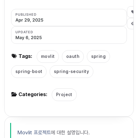
g
0
PUBLISHED
a
Apr 29, 2025
t
i
UPDATED
May 6, 2025
o
n
Tags:
movlit
oauth
spring
spring-boot
spring-security
Categories:
Project
Movlit 프로젝트
에 대한 설명입니다.