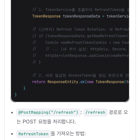
// 1. TokenService를 호출하여 RefreshToken을 검증
TokenResponse
tokenResponseData
=
tokenService
.
re
// (선택적) Refresh Token Rotation: 새 Refre
// if (tokenResponseData.getNewRefreshToken() != 
//    Cookie newRefreshTokenCookie = new Cookie("
//    // ... (새 쿠키 설정: HttpOnly, Secure, Path
//    httpServletResponse.addCookie(newRefreshTok
// }
// 2. 새로 발급된 AccessToken을 응답 본문으로 전달
return
ResponseEntity
.
ok
(
new
TokenResponse
(
tokenR
}
}
:
경로로 오
@PostMapping("/refresh")
/refresh
는 POST 요청을 처리합니다.
을 가져오는 방법:
RefreshToken