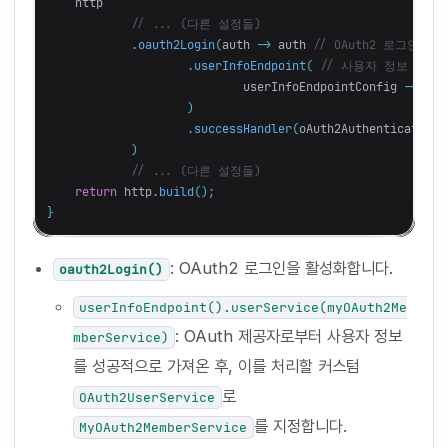
http
// ... (다른 설정들)
.
oauth2Login
(
auth
->
auth
// OAuth2 로그인 설
.
userInfoEndpoint
(
// 사용자 정보 가져
userInfoEndpointConfig
->
use
)
.
successHandler
(
oAuth2AuthenticationS
)
// ... (다른 설정들)
return
http
.
build
();
}
: OAuth2 로그인을 활성화합니다.
oauth2Login()
userInfoEndpoint().userService(myOAuth2Me
: OAuth 제공자로부터 사용자 정보
mberService)
를 성공적으로 가져온 후, 이를 처리할 커스텀
로
OAuth2UserService
를 지정합니다.
MyOAuth2MemberService