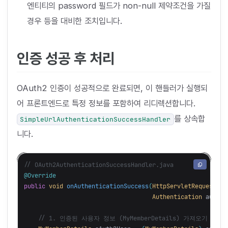
엔티티의 password 필드가 non-null 제약조건을 가질
경우 등을 대비한 조치입니다.
인증 성공 후 처리
OAuth2 인증이 성공적으로 완료되면, 이 핸들러가 실행되
어 프론트엔드로 특정 정보를 포함하여 리디렉션합니다.
를 상속합
SimpleUrlAuthenticationSuccessHandler
니다.
// OAuth2AuthenticationSuccessHandler.java
@Override
public
void
onAuthenticationSuccess
(
HttpServletRequest
re
Authentication
authen
// 1. 인증된 사용자 정보 (MyMemberDetails) 가져오기