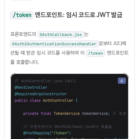
엔드포인트: 임시 코드로 JWT 발급
/token
프론트엔드의
는
OAuthCallback.jsx
로부터 리디렉
OAuth2AuthenticationSuccessHandler
션될 때 받은 임시 코드를 사용하여 이
엔드포인트
/token
를 호출합니다.
// AuthController.java (예시)
@RestController
@RequiredArgsConstructor
public
class
AuthController
{
private
final
TokenService
tokenService
;
// 토큰 관련
// 프론트엔드의 OAuthCallback.jsx에서 호출됨
@PostMapping
(
"/token"
)