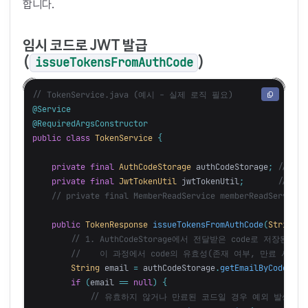
합니다.
임시 코드로 JWT 발급
(
)
issueTokensFromAuthCode
// TokenService.java (예시 - 실제 로직 필요)
@Service
@RequiredArgsConstructor
public
class
TokenService
{
private
final
AuthCodeStorage
authCodeStorage
;
// 임시
private
final
JwtTokenUtil
jwtTokenUtil
;
// J
// private final MemberReadService memberReadSer
public
TokenResponse
issueTokensFromAuthCode
(
String
c
// 1. AuthCodeStorage에서 전달받은 code로 저장된 
//    이 과정에서 code의 유효성(존재 여부, 만료 시간
String
email
=
authCodeStorage
.
getEmailByCode
(
cod
if
(
email
==
null
)
{
// 유효하지 않거나 만료된 코드일 경우 예외 발생