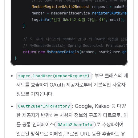
// 5. DB에 해당 이메일의 회원이 없으면, 신규 회원으로
MemberRegisterOAuth2Request
request
=
makeRequest
member
=
memberWriteService
.
registerOAuth2Member
(
log
.
info
(
"신규 OAuth2 회원 가입: {}"
,
email
);
}
// 6. 우리 서비스의 Member 엔티티와 OAuth 속성을 담은 MyMe
// MyMemberDetails는 Spring Security의 Principal로 사
return
new
MyMemberDetails
(
member
,
oAuth2User
.
getAttr
}
: 부모 클래스의 메
super.loadUser(memberRequest)
서드를 호출하여 OAuth 제공자로부터 기본적인 사용자
정보를 가져옵니다.
: Google, Kakao 등 다양
OAuth2UserInfoFactory
한 제공자가 반환하는 사용자 정보의 구조가 다르므로, 이
를 공통 인터페이스(
)로 추상화하여
OAuth2UserInfo
일관된 방식으로 이메일, 프로필 URL 등을 추출하는 유