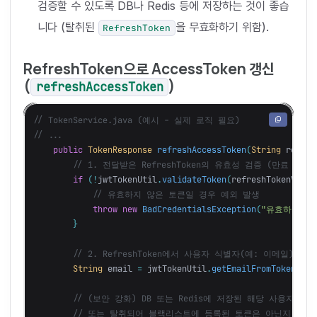
검증할 수 있도록 DB나 Redis 등에 저장하는 것이 좋습
니다 (탈취된
을 무효화하기 위함).
RefreshToken
RefreshToken으로 AccessToken 갱신
(
)
refreshAccessToken
// TokenService.java (예시 - 실제 로직 필요)
// ...
public
TokenResponse
refreshAccessToken
(
String
refres
// 1. 전달받은 RefreshToken의 유효성 검증 (만료 여부
if
(!
jwtTokenUtil
.
validateToken
(
refreshTokenValue
// 유효하지 않은 토큰일 경우 예외 발생
throw
new
BadCredentialsException
(
"유효하지 않거
}
// 2. RefreshToken에서 사용자 식별자(예: 이메일) 추출
String
email
=
jwtTokenUtil
.
getEmailFromToken
(
ref
// (보안 강화) DB 또는 Redis에 저장된 해당 사용자의 Re
// 또는 탈취되어 블랙리스트에 등록된 토큰은 아닌지 등을