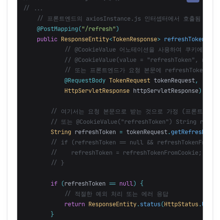
// ...
// 프론트엔드의 axiosInstance.js 인터셉터에서 호출됨
@PostMapping
(
"/refresh"
)
public
ResponseEntity
<
TokenResponse
>
refreshToken
(
// @CookieValue 어노테이션을 사용하여 쿠키에서 직접
// @CookieValue(value = "refreshToken", requi
// 또는 프론트엔드가 요청 본문에 refreshToken을 담
@RequestBody
TokenRequest
tokenRequest
,
HttpServletResponse
httpServletResponse
)
{
// 여기서는 요청 본문으로 받는 것으로 가정 (프론트엔드 
// 또는 @CookieValue("refreshToken") String refr
String
refreshToken
=
tokenRequest
.
getRefreshToke
// if (refreshToken == null && refreshTokenFromCo
//    refreshToken = refreshTokenFromCookie;
// }
if
(
refreshToken
==
null
)
{
// 적절한 예외 처리 또는 에러 응답
return
ResponseEntity
.
status
(
HttpStatus
.
UNAUT
}