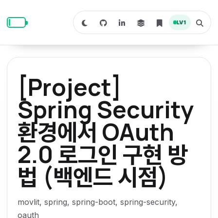
S
S
S
k
k
k
LV
1
S
T
i
i
i
w
o
i
g
p
p
p
t
g
c
l
t
t
t
h
e
o
o
o
t
s
[Project]
o
e
p
c
f
d
a
a
r
r
o
o
Spring Security
r
c
i
n
o
k
h
m
p
환경에서 OAuth
m
t
t
o
a
d
n
a
e
e
e
e
2.0 로그인 구현 방
l
r
n
r
y
t
법 (백엔드 시점)
n
a
movlit, spring, spring-boot, spring-security,
v
oauth
i