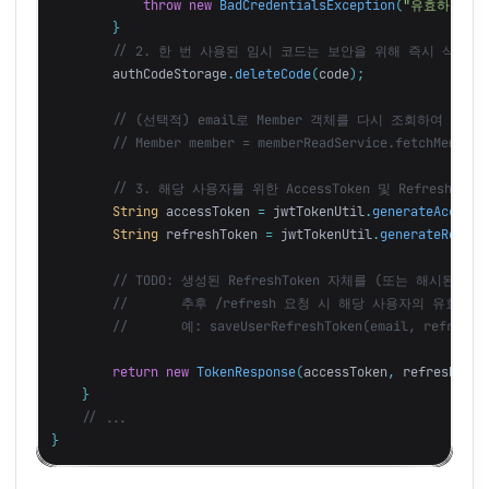
throw
new
BadCredentialsException
(
"유효하지 않
}
// 2. 한 번 사용된 임시 코드는 보안을 위해 즉시 삭제
authCodeStorage
.
deleteCode
(
code
);
// (선택적) email로 Member 객체를 다시 조회하여 추가
// Member member = memberReadService.fetchMemberB
// 3. 해당 사용자를 위한 AccessToken 및 RefreshToke
String
accessToken
=
jwtTokenUtil
.
generateAccessT
String
refreshToken
=
jwtTokenUtil
.
generateRefres
// TODO: 생성된 RefreshToken 자체를 (또는 해시된 값
//       추후 /refresh 요청 시 해당 사용자의 유효한 
//       예: saveUserRefreshToken(email, refreshT
return
new
TokenResponse
(
accessToken
,
refreshToke
}
// ...
}