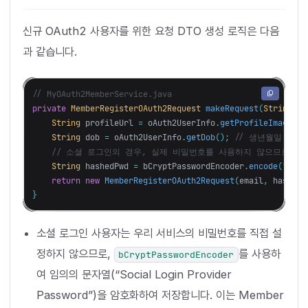
신규 OAuth2 사용자를 위한 요청 DTO 생성 로직은 다음
과 같습니다.
// MyOAuth2MemberService.java
private
MemberRegisterOAuth2Request
makeRequest
(
String
em
String
profileUrl
=
oAuth2UserInfo
.
getProfileImageUrl
String
dob
=
oAuth2UserInfo
.
getDob
();
// 생년월일 (제
// 소셜 로그인의 경우, 실제 비밀번호를 사용하지 않으므로 임
String
hashedPwd
=
bCryptPasswordEncoder
.
encode
(
"Soci
return
new
MemberRegisterOAuth2Request
(
email
,
hashedP
}
소셜 로그인 사용자는 우리 서비스의 비밀번호를 직접 설
정하지 않으므로,
를 사용하
bCryptPasswordEncoder
여 임의의 문자열(“Social Login Provider
Password”)을 암호화하여 저장합니다. 이는 Member