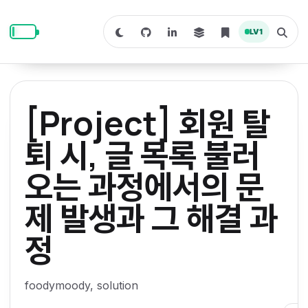
S
S
S
k
k
k
LV
1
S
T
i
i
i
w
o
i
g
p
p
p
t
g
c
l
t
t
t
h
e
o
o
o
t
s
[Project] 회원 탈
o
e
p
c
f
d
a
a
r
r
o
o
퇴 시, 글 목록 불러
r
c
i
n
o
k
h
m
p
오는 과정에서의 문
m
t
t
o
a
d
n
a
e
e
e
e
제 발생과 그 해결 과
l
r
n
r
y
t
정
n
a
foodymoody, solution
v
i