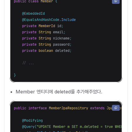
public
class
Member
{
@EmbeddedId
@EqualsAndHashCode
.
Include
private
MemberId
id
;
private
String
email
;
private
String
nickname
;
private
String
password
;
private
boolean
deleted
;
// ...
}
Member 엔티티에 deleted를 추가해주었다.
public
interface
MemberJpaRepository
extends
JpaRepositor
@Modifying
@Query
(
"UPDATE Member m SET m.deleted = true WHERE m.