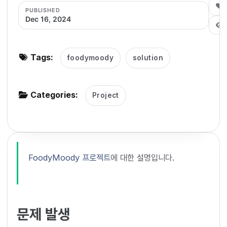
0
PUBLISHED
g
Dec 16, 2024
a
t
i
Tags:
foodymoody
solution
o
n
Categories:
Project
FoodyMoody 프로젝트
에 대한 설명입니다.
문제 발생