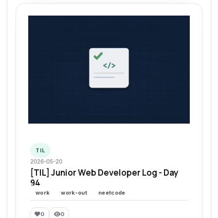
TIL
2026-05-20
[TIL] Junior Web Developer Log - Day
94
work
work-out
neetcode
0
0