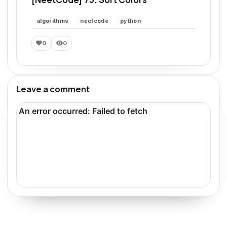
algorithms
neetcode
python
0
0
Leave a comment