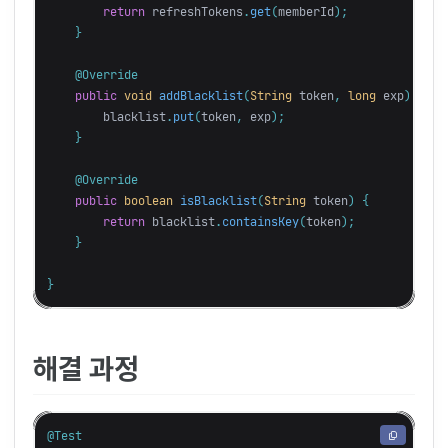
return
refreshTokens
.
get
(
memberId
);
}
@Override
public
void
addBlacklist
(
String
token
,
long
exp
)
{
blacklist
.
put
(
token
,
exp
);
}
@Override
public
boolean
isBlacklist
(
String
token
)
{
return
blacklist
.
containsKey
(
token
);
}
}
해결 과정
@Test