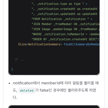
", _notification.type as type "
+
", _notification.createdAt as createdAt "
+
", _notification.updatedAt as updatedAt "
+
"FROM Notification _notification "
+
"JOIN Member _fromMember ON _notification.fro
"JOIN Image _memberImage ON _fromMember.profi
"WHERE _notification.toMemberId = :memberId A
"ORDER BY _notification.createdAt DESC"
)
Slice
<
NotificationSummary
>
findAllSummaryByMemberId
(
M
// ...
}
notification에서 memberId에 따라 알림을 불러올 때
도,
가 false인 경우에만 불러와주도록 하였
deleted
다.