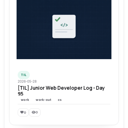
TIL
2026-05-28
[TIL] Junior Web Developer Log - Day
95
work
work-out
cs
0
0