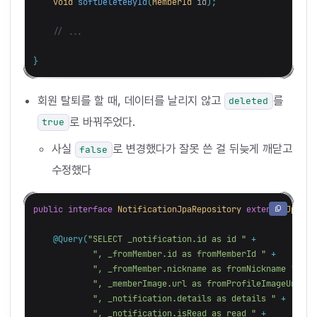
void
softDeleteById
(
MemberId
id
);
// ...
}
회원 탈퇴를 할 때, 데이터를 날리지 않고
를
deleted
로 바꿔주었다.
true
사실
로 변경했다가 잘못 쓴 걸 뒤늦게 깨닫고
false
수정했다
public
interface
NotificationJpaRepository
extends
JpaRep
@Query
(
"SELECT _notification.id as id "
+
", _fromMember.id as fromMemberId "
+
", _fromMember.nickname as fromNickname "
+
", _memberImage.url as fromProfileImageUrl "
", _notification.details as details "
+
", _notification.isRead as read "
+