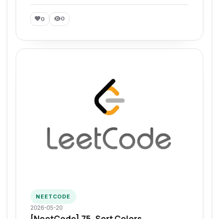
0
0
NEETCODE
2026-05-20
[NeetCode] 75. Sort Colors