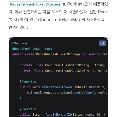
를 Rollback했기 때문이었
RedisRefreshTokenStorage
다. 이와 관련해서는 다음 포스트 때 서술하겠다. 일단 Redis
를 사용하지 않고 ConcurrentHashMap을 사용하도록
변경하였다.
@Service
@RequiredArgsConstructor
public
class
RedisRefreshTokenStorage
implements
RefreshT
private
final
ConcurrentHashMap
<
String
,
String
>
refre
private
final
ConcurrentHashMap
<
String
,
Long
>
blackli
@Override
public
void
saveRefreshToken
(
MemberId
memberId
,
Strin
refreshTokens
.
put
(
memberId
.
getValue
(),
refreshTok
}
@Override
public
String
findByMemberId
(
String
memberId
)
{