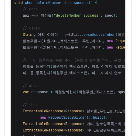
void
when_deleteMember_then_success
()
{
// docs
api_문서_타이틀
(
"deleteMember_success"
,
spec
);
// given
String
아티_아이디
=
jwtUtil
.
parseAccessToken
(
회원아티_
팔로우한다
(
회원아티_액세스토큰
,
푸반_아이디
,
new
RequestSp
팔로우한다
(
회원푸반_액세스토큰
,
아티_아이디
,
new
RequestSp
// 피드 등록하는 부분 추가 (푸반이 탈퇴를 하니, 푸반 토큰으
피드를_등록한다
(
회원아티_액세스토큰
,
피드_이미지_업로드_후_i
피드를_등록한다
(
회원푸반_액세스토큰
,
피드_이미지_업로드_후_i
// when
var
response
=
회원탈퇴한다
(
회원푸반_액세스토큰
,
spec
);
// then
ExtractableResponse
<
Response
>
탈퇴한_푸반_로그인_응답
=
new
RequestSpecBuilder
().
build
());
ExtractableResponse
<
Response
>
아티_팔로잉목록조회_응답
=
ExtractableResponse
<
Response
>
아티_팔로워목록조회_응답
=