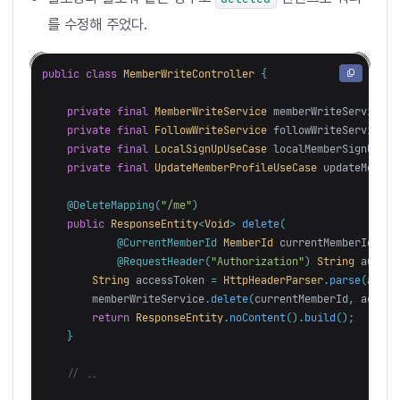
를 수정해 주었다.
public
class
MemberWriteController
{
private
final
MemberWriteService
memberWriteService
;
private
final
FollowWriteService
followWriteService
;
private
final
LocalSignUpUseCase
localMemberSignUpUse
private
final
UpdateMemberProfileUseCase
updateMember
@DeleteMapping
(
"/me"
)
public
ResponseEntity
<
Void
>
delete
(
@CurrentMemberId
MemberId
currentMemberId
,
@RequestHeader
(
"Authorization"
)
String
author
String
accessToken
=
HttpHeaderParser
.
parse
(
autho
memberWriteService
.
delete
(
currentMemberId
,
access
return
ResponseEntity
.
noContent
().
build
();
}
// ..