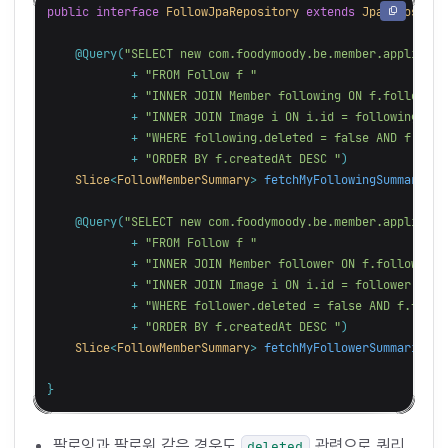
public
interface
FollowJpaRepository
extends
JpaRepositor
@Query
(
"SELECT new com.foodymoody.be.member.applicati
+
"FROM Follow f "
+
"INNER JOIN Member following ON f.followed 
+
"INNER JOIN Image i ON i.id = following.pro
+
"WHERE following.deleted = false AND f.foll
+
"ORDER BY f.createdAt DESC "
)
Slice
<
FollowMemberSummary
>
fetchMyFollowingSummariesB
@Query
(
"SELECT new com.foodymoody.be.member.applicati
+
"FROM Follow f "
+
"INNER JOIN Member follower ON f.follower =
+
"INNER JOIN Image i ON i.id = follower.prof
+
"WHERE follower.deleted = false AND f.follo
+
"ORDER BY f.createdAt DESC "
)
Slice
<
FollowMemberSummary
>
fetchMyFollowerSummariesBy
}
팔로잉과 팔로워 같은 경우도
관련으로 쿼리
deleted