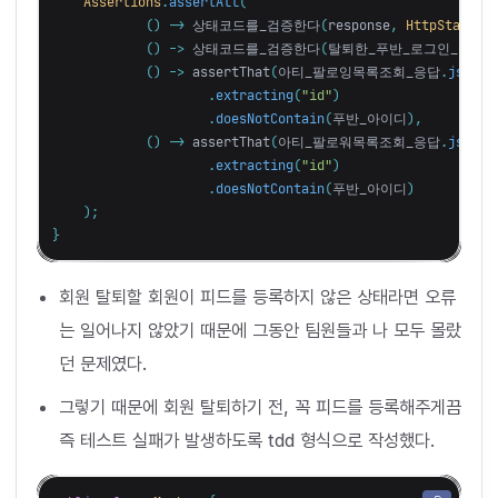
Assertions
.
assertAll
(
()
->
상태코드를_검증한다
(
response
,
HttpStatus
.
()
->
상태코드를_검증한다
(
탈퇴한_푸반_로그인_응답
,
()
->
assertThat
(
아티_팔로잉목록조회_응답
.
jsonPa
.
extracting
(
"id"
)
.
doesNotContain
(
푸반_아이디
),
()
->
assertThat
(
아티_팔로워목록조회_응답
.
jsonPa
.
extracting
(
"id"
)
.
doesNotContain
(
푸반_아이디
)
);
}
회원 탈퇴할 회원이 피드를 등록하지 않은 상태라면 오류
는 일어나지 않았기 때문에 그동안 팀원들과 나 모두 몰랐
던 문제였다.
그렇기 때문에 회원 탈퇴하기 전, 꼭 피드를 등록해주게끔
즉 테스트 실패가 발생하도록 tdd 형식으로 작성했다.