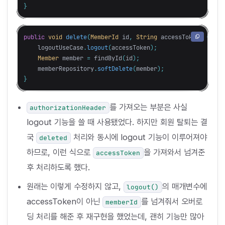
}
public
void
delete
(
MemberId
id
,
String
accessToken
)
{
logoutUseCase
.
logout
(
accessToken
);
Member
member
=
findById
(
id
);
memberRepository
.
softDelete
(
member
);
}
를 가져오는 부분은 사실
authorizationHeader
logout 기능을 쓸 때 사용됐었다. 하지만 회원 탈퇴는 결
국
처리와 동시에 logout 기능이 이루어져야
deleted
하므로, 이런 식으로
을 가져와서 넘겨준
accessToken
후 처리하도록 했다.
원래는 이렇게 수정하지 않고,
의 매개변수에
logout()
accessToken이 아닌
를 넘겨줘서 오버로
memberId
딩 처리를 해준 후 재구현을 했었는데, 괜히 기능만 많아