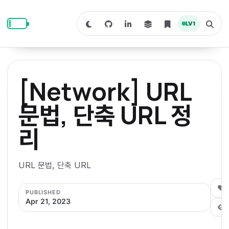
S
S
S
k
k
k
LV
1
S
T
i
i
i
w
o
i
g
p
p
p
t
g
c
l
t
t
t
h
e
o
o
o
t
s
[Network] URL
o
e
p
c
f
d
a
a
r
r
o
o
문법, 단축 URL 정
r
c
i
n
o
k
h
m
p
리
m
t
t
o
a
d
n
a
e
e
e
e
l
r
n
r
URL 문법, 단축 URL
y
t
n
0
PUBLISHED
a
Apr 21, 2023
v
i