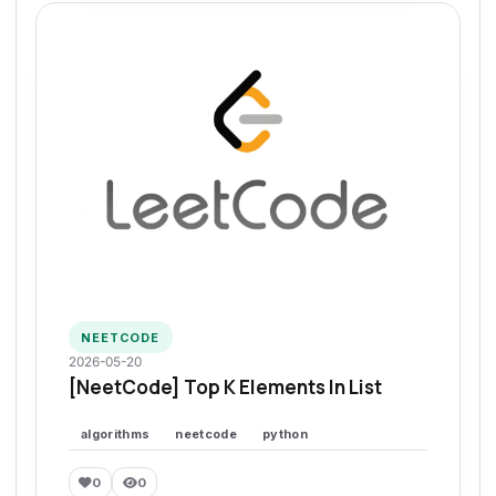
NEETCODE
2026-05-20
[NeetCode] Top K Elements In List
algorithms
neetcode
python
0
0