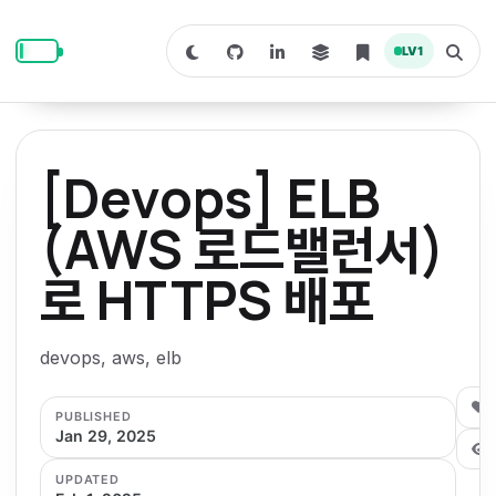
S
S
S
k
k
k
LV
1
S
T
i
i
i
w
o
i
g
p
p
p
t
g
c
l
t
t
t
h
e
o
o
o
t
s
[Devops] ELB
o
e
p
c
f
d
a
a
r
r
o
o
(AWS 로드밸런서)
r
c
i
n
o
k
h
m
p
로 HTTPS 배포
m
t
t
o
a
d
n
a
e
e
e
e
l
r
n
r
devops, aws, elb
y
t
n
0
PUBLISHED
a
Jan 29, 2025
v
UPDATED
i