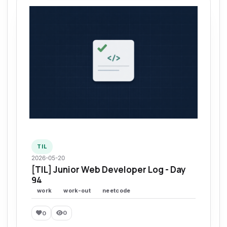
TIL
2026-05-20
[TIL] Junior Web Developer Log - Day
94
work
work-out
neetcode
0
0