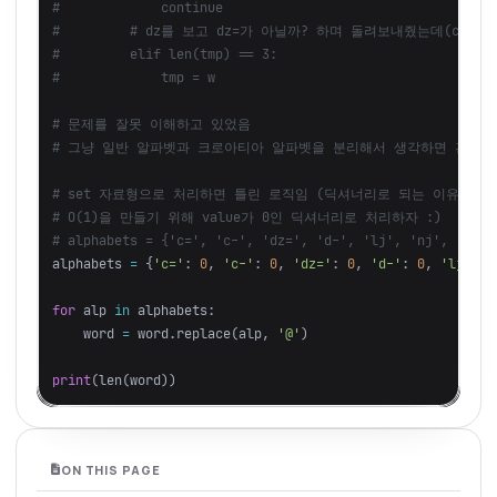
#             continue

#         # dz를 보고 dz=가 아닐까? 하며 돌려보내줬는데(contin
#         elif len(tmp) == 3:

# 문제를 잘못 이해하고 있었음

# set 자료형으로 처리하면 틀린 로직임 (딕셔너리로 되는 이유는 순
# O(1)을 만들기 위해 value가 0인 딕셔너리로 처리하자 :)

alphabets
=
{
'c='
:
0
,
'c-'
:
0
,
'dz='
:
0
,
'd-'
:
0
,
'lj'
:
0
for
alp
in
alphabets
:
word
=
word
.
replace
(
alp
,
'@'
)
print
(
len
(
word
))
ON THIS PAGE