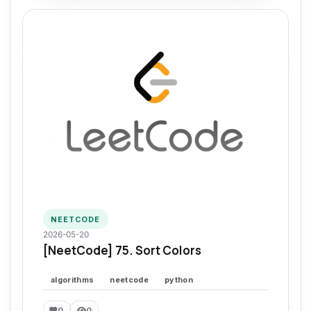
NEETCODE
2026-05-20
[NeetCode] 75. Sort Colors
algorithms
neetcode
python
0
0