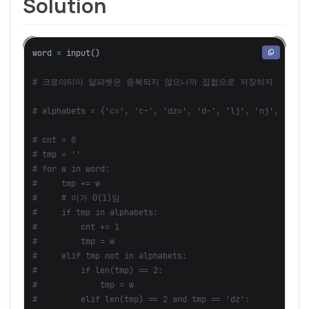
Solution
word
=
input
()
# cnt = 0

# tmp = ''

# for w in word:

#     tmp += w

#     # 이거 O(1)임

#     if tmp in alphabets:

#         cnt += 1

#         tmp = w

#     elif tmp not in alphabets:

#         if len(tmp) == 2:

#             tmp = w

#         elif len(tmp) == 2 and tmp == 'dz':
