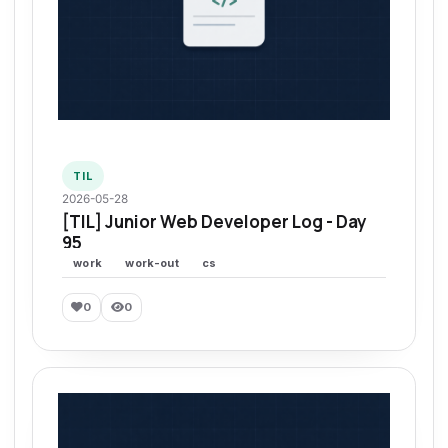
TIL
2026-05-28
[TIL] Junior Web Developer Log - Day
95
work
work-out
cs
0
0