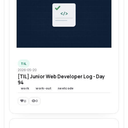
TIL
2026-05-20
[TIL] Junior Web Developer Log - Day
94
work
work-out
neetcode
0
0