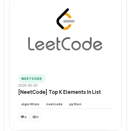
NEETCODE
2026-05-20
[NeetCode] Top K Elements In List
algorithms
neetcode
python
0
0