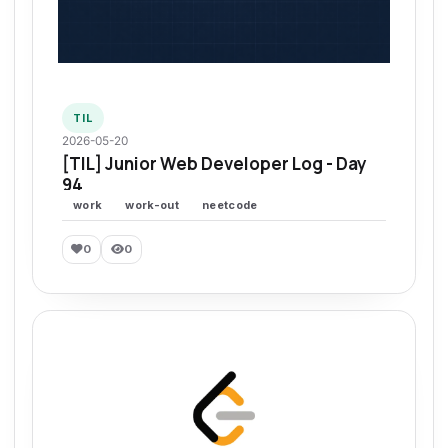
TIL
2026-05-20
[TIL] Junior Web Developer Log - Day
94
work
work-out
neetcode
0
0