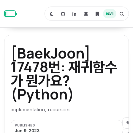
S
S
S
k
k
k
LV
1
S
T
i
i
i
w
o
i
g
p
p
p
t
g
c
l
t
t
t
h
e
o
o
o
t
s
[BaekJoon]
o
e
p
c
f
d
a
a
r
r
o
o
17478번: 재귀함수
r
c
i
n
o
k
h
m
p
가 뭔가요?
m
t
t
o
a
d
n
a
e
e
e
e
(Python)
l
r
n
r
y
t
n
implementation, recursion
a
0
v
PUBLISHED
Jun 9, 2023
i