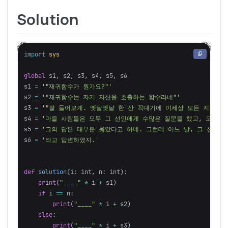
Solution
import
sys
global
s1
,
s2
,
s3
,
s4
,
s5
,
s6
s1
=
'"재귀함수가 뭔가요?"'
s2
=
'"재귀함수는 자기 자신을 호출하는 함수라네"'
s3
=
'"잘 들어보게. 옛날옛날 한 산 꼭대기에 이세상 모든 지식을 
s4
=
'마을 사람들은 모두 그 선인에게 수많은 질문을 했고, 모두 지
s5
=
'그의 답은 대부분 옳았다고 하네. 그런데 어느 날, 그 선인에
s6
=
'라고 답변하였지.'
def
solution
(
i
:
int
,
n
:
int
):
print
(
"____"
*
i
+
s1
)
if
i
==
n
:
print
(
"____"
*
i
+
s2
)
else
:
print
(
"____"
*
i
+
s3
)