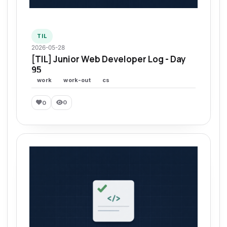
TIL
2026-05-28
[TIL] Junior Web Developer Log - Day
95
work
work-out
cs
0
0