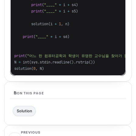
print
(
"____"
*
i
+
s4
)
print
(
"____"
*
i
+
s5
)
solution
(
i
+
1
,
n
)
print
(
"____"
*
i
+
s6
)
print
(
"어느 한 컴퓨터공학과 학생이 유명한 교수님을 찾아가 물었다
N
=
int
(
sys
.
stdin
.
readline
().
rstrip
())
solution
(
0
,
N
)
ON THIS PAGE
Solution
PREVIOUS