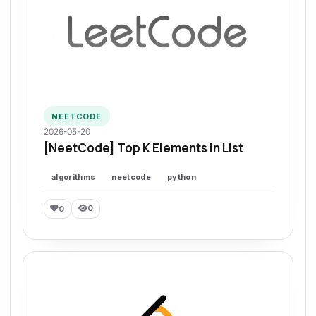
NEETCODE
2026-05-20
[NeetCode] Top K Elements In List
algorithms
neetcode
python
0
0